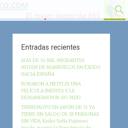
Entradas recientes
MÁS DE 50 MIL MIGRANTES
HUYEN DE MARRUECOS EN ÉXODO
HACIA ESPAÑA
ROBARON A NETFLIX UNA
PELÍCULA INÉDITA Y LE
DEMANDAN POR 105 MDD
TERREMOTO EN JAPÓN DE 7.1 YA
TIENE UN SALDO DE 18 PERSONAS
SIN VIDA. Keiko Sofía Fujimori
Iguchi asumió la Presidencia de