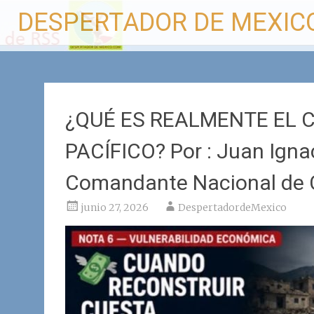
Ir
DESPERTADOR DE MEXIC
al
contenido
¿QUÉ ES REALMENTE EL 
PACÍFICO? Por : Juan Ignac
Comandante Nacional de 
junio 27, 2026
DespertadordeMexico