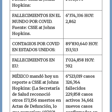
Hopkins:
FALLECIMIENTOS EN EL
6’374,336
HOY:
MUNDO POR COVID.
2,862
Fuente: CSSE at Johns
Hopkins.
CONTAGIOS POR COVID
89’830,640
HOY:
EN ESTADOS UNIDOS:
153,513
FALLECIMIENTOS EN
1’024,858
HOY:
EU:
592
MÉXICO mandó hoy un
6’523,019 casos
reporte a
CSSE at Johns
326,764
Hopkins
:
(La Secretaría
fallecidos
de Salud reconoció
229,858 casos
otros 173,156 muertos en
activos
34,661
Actas de Defunción, lo
nuevos casos