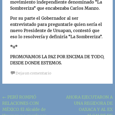
movimiento independiente denominado “La
Sombreriza” que encabezaba Carlos Manzo.
Por su parte el Gobernador al ser
entrevistado para preguntarle quien sería el
nuevo Presidente de Uruapan, contestó que
eso lo resolvería y definiría “La Sombreriza”.
*u*
PROMOVAMOS LA PAZ POR ENCIMA DE TODO,
DESDE DONDE ESTEMOS.
Deja un comentario
Navegación
←
PERÚ ROMPIÓ
AHORA EJECUTARON A
RELACIONES CON
UNA REGIDORA DE
de
MÉXICO. El Alcalde de
OAXACA Y AL EX
la