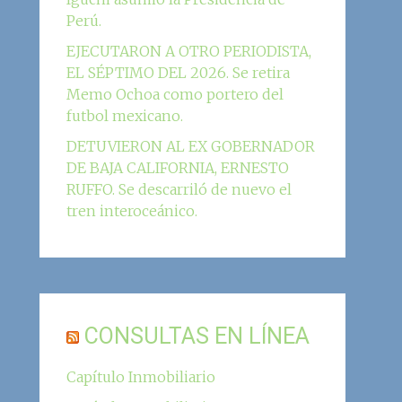
Perú.
EJECUTARON A OTRO PERIODISTA,
EL SÉPTIMO DEL 2026. Se retira
Memo Ochoa como portero del
futbol mexicano.
DETUVIERON AL EX GOBERNADOR
DE BAJA CALIFORNIA, ERNESTO
RUFFO. Se descarriló de nuevo el
tren interoceánico.
CONSULTAS EN LÍNEA
Capítulo Inmobiliario