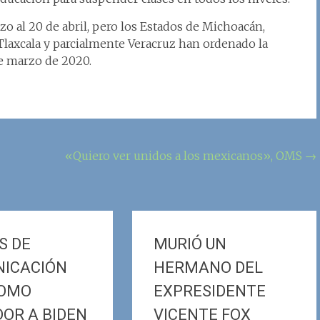
o al 20 de abril, pero los Estados de Michoacán,
Tlaxcala y parcialmente Veracruz han ordenado la
de marzo de 2020.
«Quiero ver unidos a los mexicanos», OMS
→
S DE
MURIÓ UN
ICACIÓN
HERMANO DEL
COMO
EXPRESIDENTE
OR A BIDEN
VICENTE FOX