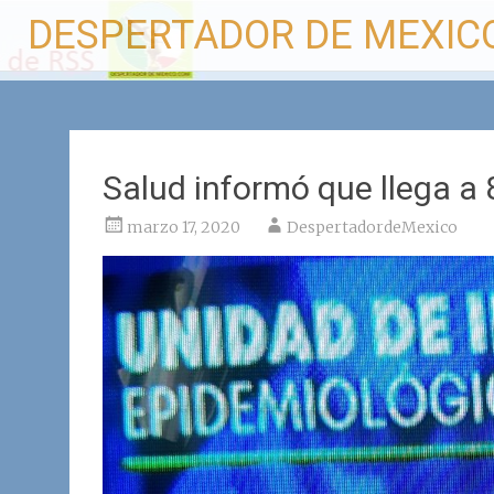
Ir
DESPERTADOR DE MEXIC
al
contenido
Salud informó que llega a
marzo 17, 2020
DespertadordeMexico