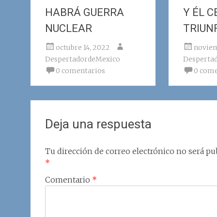
HABRÁ GUERRA
Y ÉL C
NUCLEAR
TRIUN
octubre 14, 2022
noviem
DespertadordeMexico
Desperta
0 comentarios
0 come
Deja una respuesta
Tu dirección de correo electrónico no será pub
*
Comentario
*