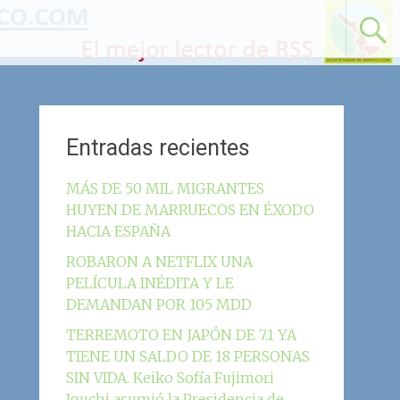
Entradas recientes
MÁS DE 50 MIL MIGRANTES
HUYEN DE MARRUECOS EN ÉXODO
HACIA ESPAÑA
ROBARON A NETFLIX UNA
PELÍCULA INÉDITA Y LE
DEMANDAN POR 105 MDD
TERREMOTO EN JAPÓN DE 7.1 YA
TIENE UN SALDO DE 18 PERSONAS
SIN VIDA. Keiko Sofía Fujimori
Iguchi asumió la Presidencia de