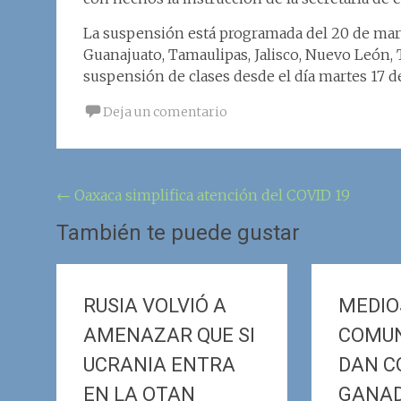
La suspensión está programada del 20 de marz
Guanajuato, Tamaulipas, Jalisco, Nuevo León, 
suspensión de clases desde el día martes 17 
Deja un comentario
Navegación
←
Oaxaca simplifica atención del COVID 19
de
También te puede gustar
la
entrada
RUSIA VOLVIÓ A
MEDIO
AMENAZAR QUE SI
COMUN
UCRANIA ENTRA
DAN 
EN LA OTAN
GANAD