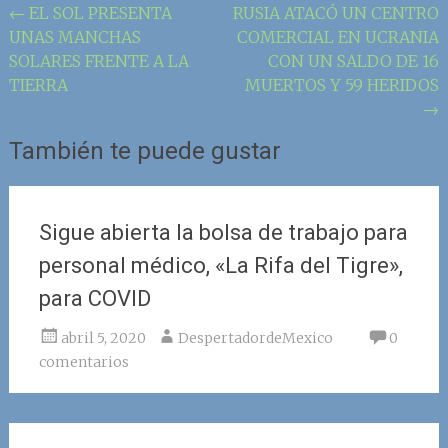
Navegación
←
EL SOL PRESENTA
RUSIA ATACÓ UN CENTRO
UNAS MANCHAS
COMERCIAL EN UCRANIA
de
SOLARES FRENTE A LA
CON UN SALDO DE 16
la
TIERRA
MUERTOS Y 59 HERIDOS
entrada
→
También te puede gustar
Sigue abierta la bolsa de trabajo para
personal médico, «La Rifa del Tigre»,
para COVID
abril 5, 2020
DespertadordeMexico
0
comentarios