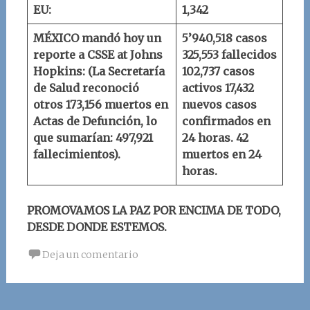
EU:
1,342
MÉXICO mandó hoy un
5’940,518 casos
reporte a
CSSE at Johns
325,553 fallecidos
Hopkins
:
(La Secretaría
102,737 casos
de Salud reconoció
activos
17,432
otros 173,156 muertos en
nuevos casos
Actas de Defunción, lo
confirmados en
que sumarían: 497,921
24 horas.
42
fallecimientos).
muertos en 24
horas.
PROMOVAMOS LA PAZ POR ENCIMA DE TODO,
DESDE DONDE ESTEMOS.
Deja un comentario