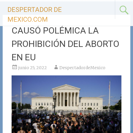
Ir
DESPERTADOR DE
al
contenido
MEXICO.COM
CAUSÓ POLÉMICA LA
PROHIBICIÓN DEL ABORTO
EN EU
junio 25, 2022
DespertadordeMexico