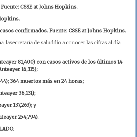
 Fuente: CSSE at Johns Hopkins.
Hopkins.
4 casos confirmados.
Fuente: CSSE at Johns Hopkins.
, lasecretaría de saluddio a conocer las cifras al día
teayer 81,400) con casos activos de los últimos 14
Anteayer 16,315);
,044); 364 muertos más en 24 horas;
teayer 36,131);
ayer 137,263); y
teayer 254,794).
LADO.