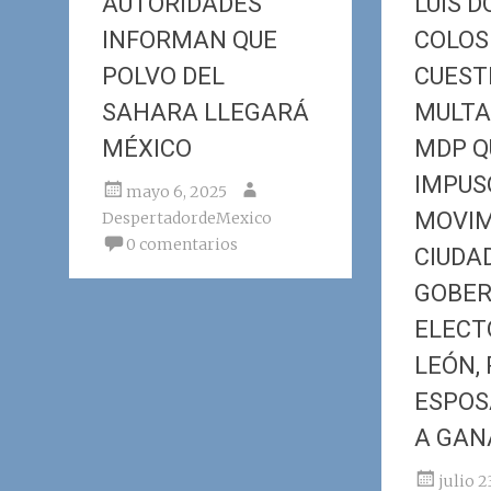
AUTORIDADES
LUIS 
INFORMAN QUE
COLOS
POLVO DEL
CUEST
SAHARA LLEGARÁ
MULTA 
MÉXICO
MDP QU
IMPUS
mayo 6, 2025
MOVIM
DespertadordeMexico
0 comentarios
CIUDA
GOBE
ELECT
LEÓN,
ESPOS
A GAN
julio 2