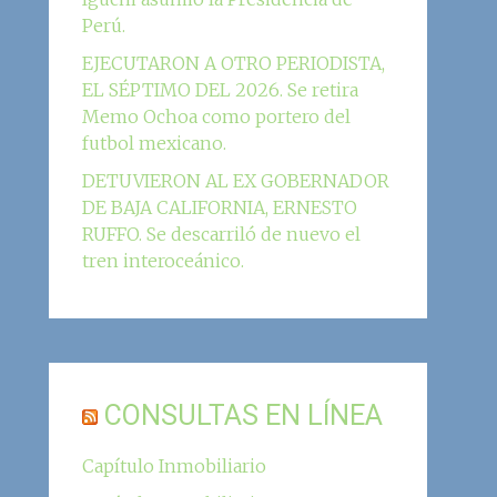
Perú.
EJECUTARON A OTRO PERIODISTA,
EL SÉPTIMO DEL 2026. Se retira
Memo Ochoa como portero del
futbol mexicano.
DETUVIERON AL EX GOBERNADOR
DE BAJA CALIFORNIA, ERNESTO
RUFFO. Se descarriló de nuevo el
tren interoceánico.
CONSULTAS EN LÍNEA
Capítulo Inmobiliario