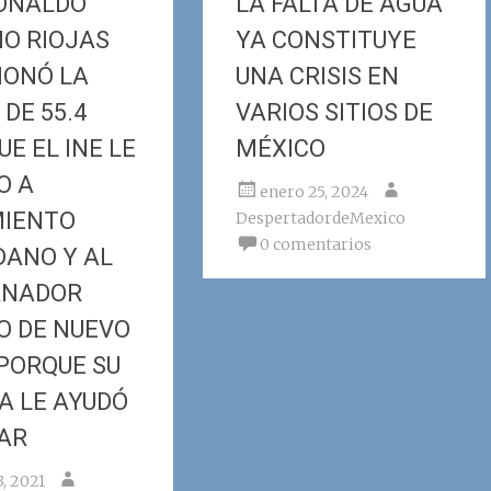
DONALDO
LA FALTA DE AGUA
IO RIOJAS
YA CONSTITUYE
IONÓ LA
UNA CRISIS EN
DE 55.4
VARIOS SITIOS DE
E EL INE LE
MÉXICO
O A
enero 25, 2024
IENTO
DespertadordeMexico
0 comentarios
DANO Y AL
RNADOR
O DE NUEVO
 PORQUE SU
A LE AYUDÓ
AR
3, 2021