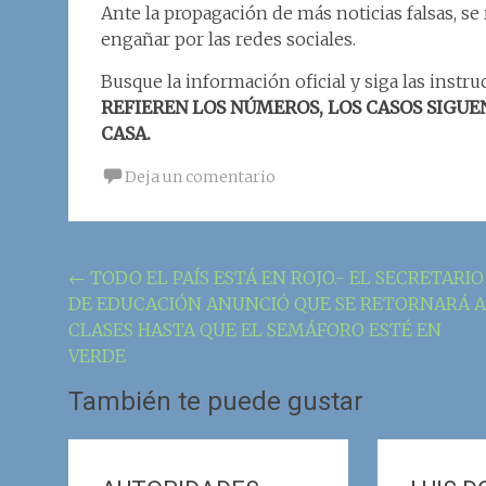
Ante la propagación de más noticias falsas, se 
engañar por las redes sociales.
Busque la información oficial y siga las instru
REFIEREN LOS NÚMEROS, LOS CASOS SIGUE
CASA.
Deja un comentario
Navegación
←
TODO EL PAÍS ESTÁ EN ROJO.- EL SECRETARIO
DE EDUCACIÓN ANUNCIÓ QUE SE RETORNARÁ A
de
CLASES HASTA QUE EL SEMÁFORO ESTÉ EN
la
VERDE
entrada
También te puede gustar