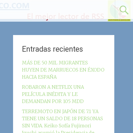
Entradas recientes
MÁS DE 50 MIL MIGRANTES
HUYEN DE MARRUECOS EN ÉXODO
HACIA ESPAÑA
ROBARON A NETFLIX UNA
PELÍCULA INÉDITA Y LE
DEMANDAN POR 105 MDD
TERREMOTO EN JAPÓN DE 7.1 YA
TIENE UN SALDO DE 18 PERSONAS
SIN VIDA. Keiko Sofía Fujimori
Iguchi asumió la Presidencia de