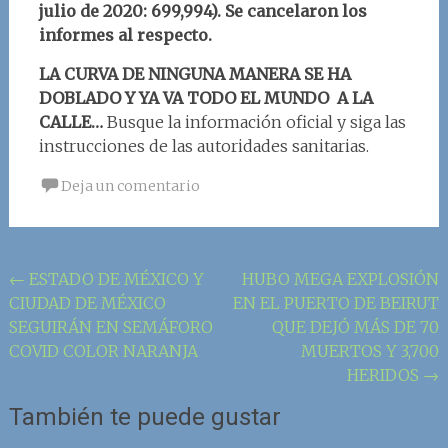
julio de 2020: 699,994). Se cancelaron los
informes al respecto.
LA CURVA DE NINGUNA MANERA SE HA
DOBLADO Y YA VA TODO EL MUNDO A LA
CALLE…
Busque la información oficial y siga las
instrucciones de las autoridades sanitarias.
Deja un comentario
Navegación
←
ESTADO DE MÉXICO Y
HUBO MEGA EXPLOSIÓN
CIUDAD DE MÉXICO
EN EL PUERTO DE BEIRUT
de
SEGUIRÁN EN SEMÁFORO
QUE DEJÓ MÁS DE 70
la
COVID COLOR NARANJA
MUERTOS Y 3,700
entrada
HERIDOS
→
También te puede gustar