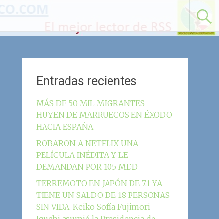
Entradas recientes
MÁS DE 50 MIL MIGRANTES
HUYEN DE MARRUECOS EN ÉXODO
HACIA ESPAÑA
ROBARON A NETFLIX UNA
PELÍCULA INÉDITA Y LE
DEMANDAN POR 105 MDD
TERREMOTO EN JAPÓN DE 7.1 YA
TIENE UN SALDO DE 18 PERSONAS
SIN VIDA. Keiko Sofía Fujimori
Iguchi asumió la Presidencia de