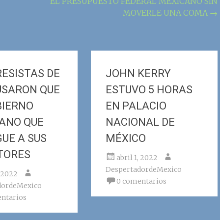
EL PRESUPUESTO FEDERAL MEXICANO SIN
MOVERLE UNA COMA
→
ESISTAS DE
JOHN KERRY
USARON QUE
ESTUVO 5 HORAS
BIERNO
EN PALACIO
ANO QUE
NACIONAL DE
GUE A SUS
MÉXICO
TORES
abril 1, 2022
DespertadordeMexico
, 2022
0 comentarios
dordeMexico
ntarios