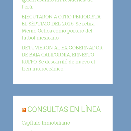
Perú.
EJECUTARON A OTRO PERIODISTA,
EL SÉPTIMO DEL 2026. Se retira
Memo Ochoa como portero del
futbol mexicano.
DETUVIERON AL EX GOBERNADOR
DE BAJA CALIFORNIA, ERNESTO
RUFFO. Se descarriló de nuevo el
tren interoceánico.
CONSULTAS EN LÍNEA
Capítulo Inmobiliario