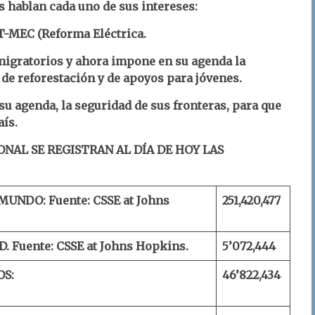
s hablan cada uno de sus intereses:
 T-MEC (Reforma Eléctrica.
migratorios y ahora impone en su agenda la
de reforestación y de apoyos para jóvenes.
su agenda, la seguridad de sus fronteras, para que
aís.
ONAL SE REGISTRAN AL DÍA DE HOY LAS
 MUNDO:
Fuente: CSSE at Johns
2
51
,
420
,
477
D.
Fuente: CSSE at Johns Hopkins.
5’0
72
,
444
OS:
46’
822
,
434