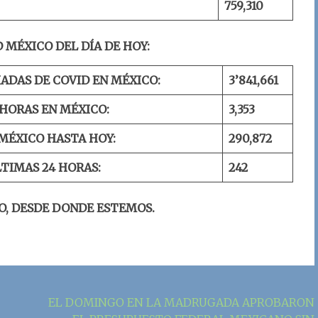
7
59
,
310
 MÉXICO DEL DÍA DE HOY:
ADAS DE COVID EN MÉXICO:
3’8
41
,
661
 HORAS EN MÉXICO:
3,
353
MÉXICO HASTA HOY:
290,
872
LTIMAS 24 HORAS:
2
42
O, DESDE DONDE ESTEMOS.
EL DOMINGO EN LA MADRUGADA APROBARON