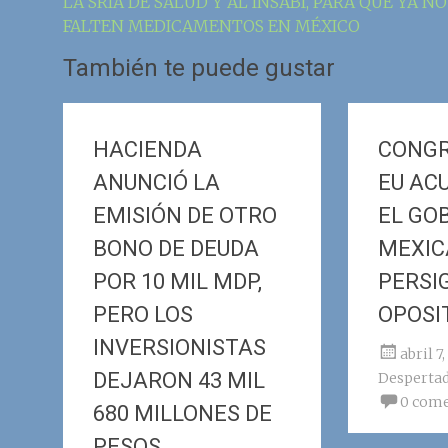
LA SRÍA DE SALUD Y AL INSABI, PARA QUE YA NO
de
FALTEN MEDICAMENTOS EN MÉXICO
la
También te puede gustar
entrada
HACIENDA
CONGR
ANUNCIÓ LA
EU AC
EMISIÓN DE OTRO
EL GO
BONO DE DEUDA
MEXIC
POR 10 MIL MDP,
PERSI
PERO LOS
OPOSI
INVERSIONISTAS
abril 7
DEJARON 43 MIL
Desperta
0 come
680 MILLONES DE
PESOS