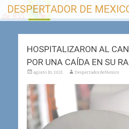
Ir
DESPERTADOR DE MEXIC
al
contenido
HOSPITALIZARON AL CA
POR UNA CAÍDA EN SU R
agosto 10, 2021
DespertadordeMexico