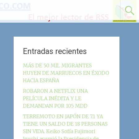
Entradas recientes
MÁS DE 50 MIL MIGRANTES
HUYEN DE MARRUECOS EN ÉXODO
HACIA ESPAÑA
ROBARON A NETFLIX UNA
PELÍCULA INÉDITA Y LE
DEMANDAN POR 105 MDD
TERREMOTO EN JAPÓN DE 7.1 YA
TIENE UN SALDO DE 18 PERSONAS
SIN VIDA. Keiko Sofía Fujimori
Iguchi asumió la Presidencia de