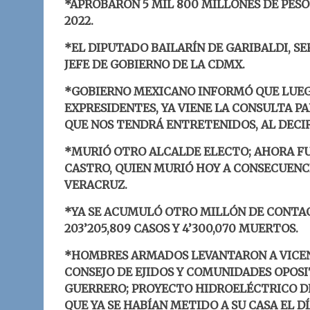
*APROBARON 5 MIL 800 MILLONES DE PESO
2022.
*EL DIPUTADO BAILARÍN DE GARIBALDI, S
JEFE DE GOBIERNO DE LA CDMX.
*GOBIERNO MEXICANO INFORMÓ QUE LUEG
EXPRESIDENTES, YA VIENE LA CONSULTA 
QUE NOS TENDRÁ ENTRETENIDOS, AL DECIR 
*MURIÓ OTRO ALCALDE ELECTO; AHORA FUE
CASTRO, QUIEN MURIÓ HOY A CONSECUENCI
VERACRUZ.
*YA SE ACUMULÓ OTRO MILLÓN DE CONTAG
203’205,809 CASOS Y 4’300,070 MUERTOS.
*HOMBRES ARMADOS LEVANTARON A VICEN
CONSEJO DE EJIDOS Y COMUNIDADES OPOSI
GUERRERO; PROYECTO HIDROELÉCTRICO D
QUE YA SE HABÍAN METIDO A SU CASA EL DÍ