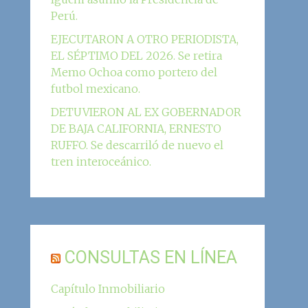
Perú.
EJECUTARON A OTRO PERIODISTA,
EL SÉPTIMO DEL 2026. Se retira
Memo Ochoa como portero del
futbol mexicano.
DETUVIERON AL EX GOBERNADOR
DE BAJA CALIFORNIA, ERNESTO
RUFFO. Se descarriló de nuevo el
tren interoceánico.
CONSULTAS EN LÍNEA
Capítulo Inmobiliario