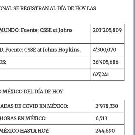
ONAL SE REGISTRAN AL DÍA DE HOY LAS
 MUNDO:
Fuente: CSSE at Johns
203
’
205
,
809
D.
Fuente: CSSE at Johns Hopkins.
4’300
,
070
OS:
36’
405
,
686
6
27
,
241
 MÉXICO DEL DÍA DE HOY:
ADAS DE COVID EN MÉXICO:
2’9
78
,
330
 HORAS EN MÉXICO:
6,513
MÉXICO HASTA HOY:
244,
690