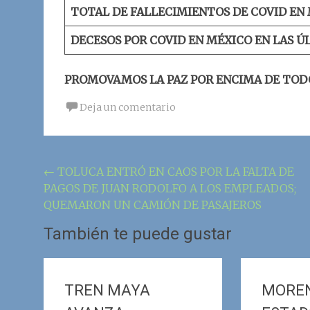
TOTAL DE FALLECIMIENTOS DE COVID EN 
DECESOS POR COVID EN MÉXICO EN LAS Ú
PROMOVAMOS LA PAZ POR ENCIMA DE TOD
Deja un comentario
Navegación
←
TOLUCA ENTRÓ EN CAOS POR LA FALTA DE
PAGOS DE JUAN RODOLFO A LOS EMPLEADOS;
de
QUEMARON UN CAMIÓN DE PASAJEROS
la
También te puede gustar
entrada
TREN MAYA
MOREN