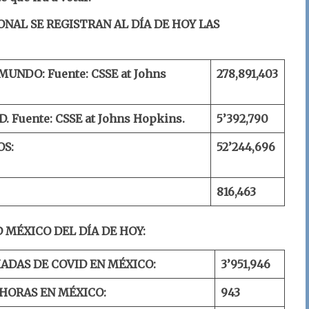
ONAL SE REGISTRAN AL DÍA DE HOY LAS
 MUNDO:
Fuente: CSSE at Johns
2
78
,
891
,
403
D.
Fuente: CSSE at Johns Hopkins.
5’3
92
,
790
OS:
52
’
244
,
696
816
,
463
 MÉXICO DEL DÍA DE HOY:
ADAS DE COVID EN MÉXICO:
3’9
51
,
946
 HORAS EN MÉXICO:
943