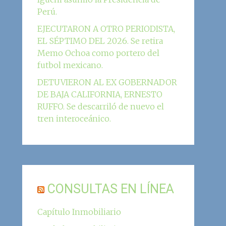
Perú.
EJECUTARON A OTRO PERIODISTA,
EL SÉPTIMO DEL 2026. Se retira
Memo Ochoa como portero del
futbol mexicano.
DETUVIERON AL EX GOBERNADOR
DE BAJA CALIFORNIA, ERNESTO
RUFFO. Se descarriló de nuevo el
tren interoceánico.
CONSULTAS EN LÍNEA
Capítulo Inmobiliario