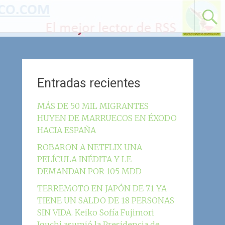
Entradas recientes
MÁS DE 50 MIL MIGRANTES
HUYEN DE MARRUECOS EN ÉXODO
HACIA ESPAÑA
ROBARON A NETFLIX UNA
PELÍCULA INÉDITA Y LE
DEMANDAN POR 105 MDD
TERREMOTO EN JAPÓN DE 7.1 YA
TIENE UN SALDO DE 18 PERSONAS
SIN VIDA. Keiko Sofía Fujimori
Iguchi asumió la Presidencia de