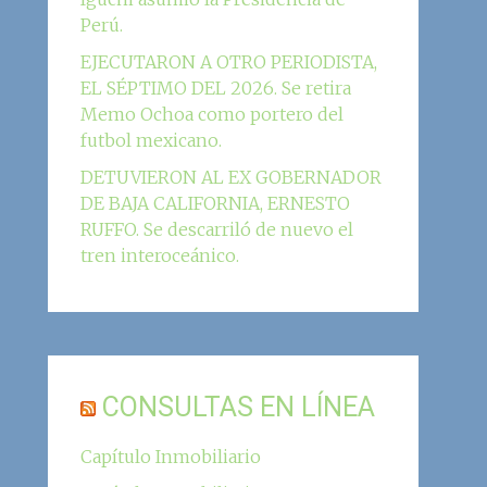
Perú.
EJECUTARON A OTRO PERIODISTA,
EL SÉPTIMO DEL 2026. Se retira
Memo Ochoa como portero del
futbol mexicano.
DETUVIERON AL EX GOBERNADOR
DE BAJA CALIFORNIA, ERNESTO
RUFFO. Se descarriló de nuevo el
tren interoceánico.
CONSULTAS EN LÍNEA
Capítulo Inmobiliario