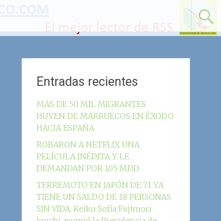
Entradas recientes
MÁS DE 50 MIL MIGRANTES
HUYEN DE MARRUECOS EN ÉXODO
HACIA ESPAÑA
ROBARON A NETFLIX UNA
PELÍCULA INÉDITA Y LE
DEMANDAN POR 105 MDD
TERREMOTO EN JAPÓN DE 7.1 YA
TIENE UN SALDO DE 18 PERSONAS
SIN VIDA. Keiko Sofía Fujimori
Iguchi asumió la Presidencia de