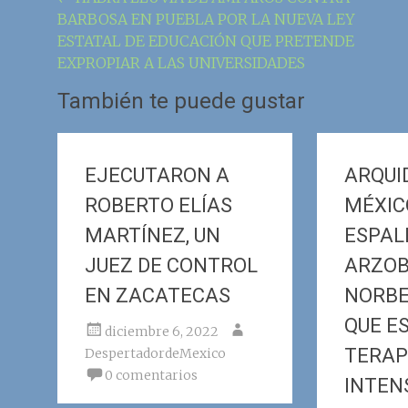
Navegación
BARBOSA EN PUEBLA POR LA NUEVA LEY
de
ESTATAL DE EDUCACIÓN QUE PRETENDE
la
EXPROPIAR A LAS UNIVERSIDADES
entrada
También te puede gustar
EJECUTARON A
ARQUI
ROBERTO ELÍAS
MÉXIC
MARTÍNEZ, UN
ESPAL
JUEZ DE CONTROL
ARZOB
EN ZACATECAS
NORBE
QUE E
diciembre 6, 2022
TERAP
DespertadordeMexico
0 comentarios
INTEN