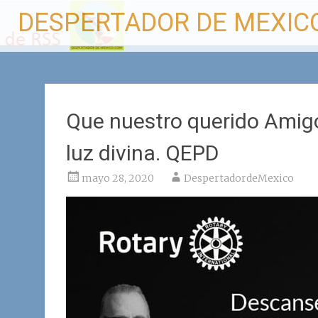
Ir
DESPERTADOR DE MEXIC
al
contenido
Que nuestro querido Amig
luz divina. QEPD
mayo 28, 2020
DespertadordeMexico