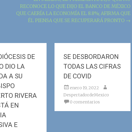
RECONOCE LO QUE DIJO EL BANCO DE MÉXICO
QUE CAERÍA LA ECONOMÍA EL 8.8%; AFIRMA QUE
ÉL PIENSA QUE SE RECUPERARÁ PRONTO
→
DIÓCESIS DE
SE DESBORDARON
O DIO LA
TODAS LAS CIFRAS
DA A SU
DE COVID
ISPO
enero 19, 2022
RTO RIVERA
DespertadordeMexico
0 comentarios
STÁ EN
IA
SIVA E