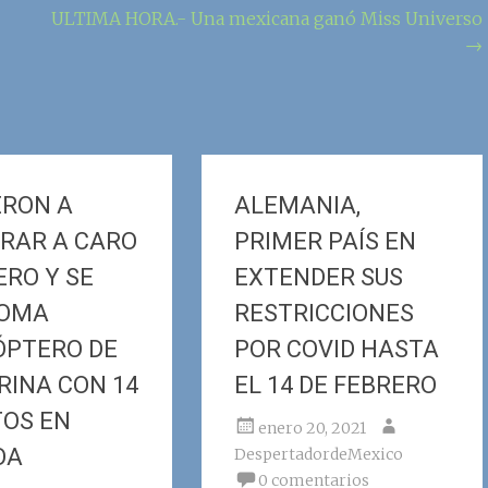
ULTIMA HORA.- Una mexicana ganó Miss Universo
→
ERON A
ALEMANIA,
RAR A CARO
PRIMER PAÍS EN
ERO Y SE
EXTENDER SUS
LOMA
RESTRICCIONES
ÓPTERO DE
POR COVID HASTA
RINA CON 14
EL 14 DE FEBRERO
OS EN
enero 20, 2021
OA
DespertadordeMexico
0 comentarios