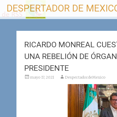
Ir
DESPERTADOR DE MEXIC
al
contenido
RICARDO MONREAL CUEST
UNA REBELIÓN DE ÓRGA
PRESIDENTE
mayo 17, 2021
DespertadordeMexico