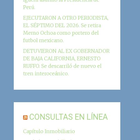
Perú.
EJECUTARON A OTRO PERIODISTA,
EL SÉPTIMO DEL 2026. Se retira
Memo Ochoa como portero del
futbol mexicano.
DETUVIERON AL EX GOBERNADOR
DE BAJA CALIFORNIA, ERNESTO
RUFFO. Se descarriló de nuevo el
tren interoceánico.
CONSULTAS EN LÍNEA
Capítulo Inmobiliario