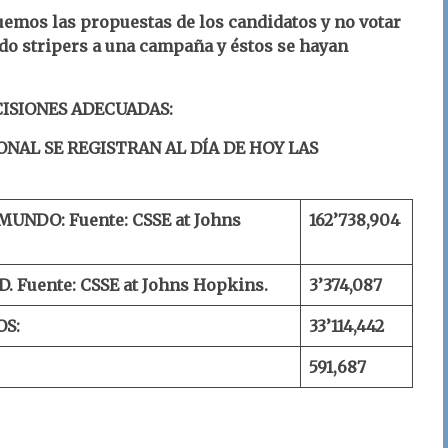
emos las propuestas de los candidatos y no votar
do stripers a una campaña y éstos se hayan
CISIONES ADECUADAS:
ONAL SE REGISTRAN AL DÍA DE HOY LAS
 MUNDO:
Fuente: CSSE at Johns
162’
738
,
904
D.
Fuente: CSSE at Johns Hopkins.
3’3
74
,
087
OS:
33’1
14
,
442
591,
687