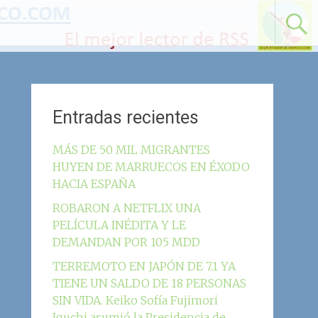
Entradas recientes
MÁS DE 50 MIL MIGRANTES
HUYEN DE MARRUECOS EN ÉXODO
HACIA ESPAÑA
ROBARON A NETFLIX UNA
PELÍCULA INÉDITA Y LE
DEMANDAN POR 105 MDD
TERREMOTO EN JAPÓN DE 7.1 YA
TIENE UN SALDO DE 18 PERSONAS
SIN VIDA. Keiko Sofía Fujimori
Iguchi asumió la Presidencia de