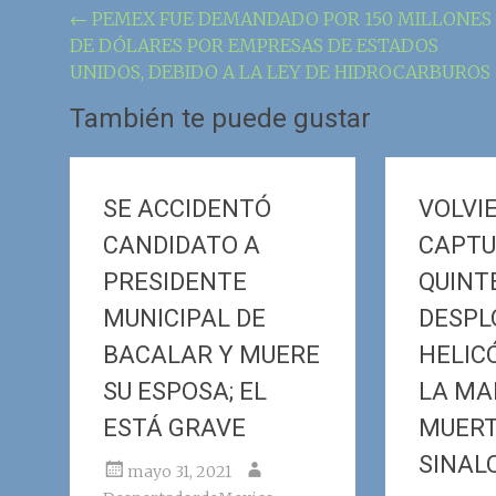
Navegación
←
PEMEX FUE DEMANDADO POR 150 MILLONES
DE DÓLARES POR EMPRESAS DE ESTADOS
de
UNIDOS, DEBIDO A LA LEY DE HIDROCARBUROS
la
También te puede gustar
entrada
SE ACCIDENTÓ
VOLVI
CANDIDATO A
CAPTU
PRESIDENTE
QUINT
MUNICIPAL DE
DESP
BACALAR Y MUERE
HELIC
SU ESPOSA; EL
LA MA
ESTÁ GRAVE
MUERT
SINAL
mayo 31, 2021