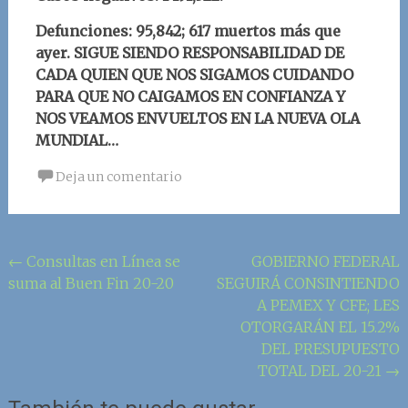
Defunciones: 95,842; 617 muertos más que
ayer.
SIGUE SIENDO RESPONSABILIDAD DE
CADA QUIEN QUE NOS SIGAMOS CUIDANDO
PARA QUE NO CAIGAMOS EN CONFIANZA Y
NOS VEAMOS ENVUELTOS EN LA NUEVA OLA
MUNDIAL…
Deja un comentario
Navegación
←
Consultas en Línea se
GOBIERNO FEDERAL
suma al Buen Fin 20-20
SEGUIRÁ CONSINTIENDO
de
A PEMEX Y CFE; LES
la
OTORGARÁN EL 15.2%
entrada
DEL PRESUPUESTO
TOTAL DEL 20-21
→