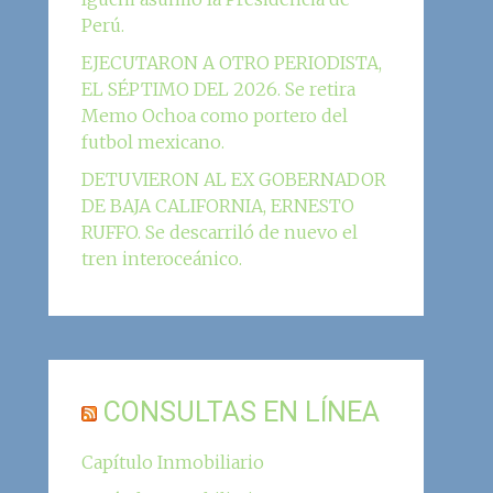
Perú.
EJECUTARON A OTRO PERIODISTA,
EL SÉPTIMO DEL 2026. Se retira
Memo Ochoa como portero del
futbol mexicano.
DETUVIERON AL EX GOBERNADOR
DE BAJA CALIFORNIA, ERNESTO
RUFFO. Se descarriló de nuevo el
tren interoceánico.
CONSULTAS EN LÍNEA
Capítulo Inmobiliario