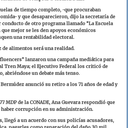
escuelas de tiempo completo, -que procuraban
omida- y que desaparecieron, dijo la secretaría de
r conducto de otro programa llamado “La Escuela
 que mejor se les den apoyos económicos
quen una rentabilidad electoral.
z de alimentos será una realidad.
“influencers” lanzaron una campaña mediática para
l Tren Maya; el Ejecutivo Federal los criticó de
o, abriéndose un debate más tenso.
Bermúdez anunció su retiro a los 71 años de edad y
377 MDP de la CONADE, Ana Guevara respondió que
 haber corrupción en su administración.
, llegó a un acuerdo con sus policías acusadores,
ica, pagarles como reparación del daño 30 mil