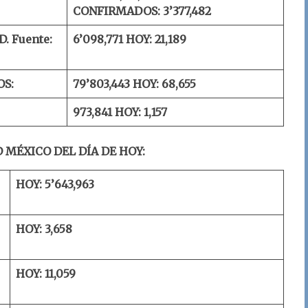
CONFIRMADOS: 3’377,482
D.
Fuente:
6’098,771
HOY: 21,189
OS:
79’803,443
HOY: 68,655
973,841
HOY: 1,157
 MÉXICO DEL DÍA DE HOY:
HOY: 5’643,963
HOY: 3,658
HOY: 11,059