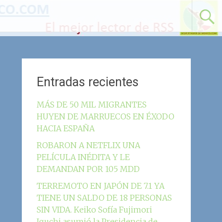
Entradas recientes
MÁS DE 50 MIL MIGRANTES
HUYEN DE MARRUECOS EN ÉXODO
HACIA ESPAÑA
ROBARON A NETFLIX UNA
PELÍCULA INÉDITA Y LE
DEMANDAN POR 105 MDD
TERREMOTO EN JAPÓN DE 7.1 YA
TIENE UN SALDO DE 18 PERSONAS
SIN VIDA. Keiko Sofía Fujimori
Iguchi asumió la Presidencia de