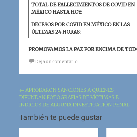
TOTAL DE FALLECIMIENTOS DE COVID EN
MÉXICO HASTA HOY:
DECESOS POR COVID EN MÉXICO EN LAS
ÚLTIMAS 24 HORAS:
PROMOVAMOS LA PAZ POR ENCIMA DE TOD
Deja un comentario
Navegación
←
APROBARON SANCIONES A QUIENES
DIFUNDAN FOTOGRAFÍAS DE VÍCTIMAS E
de
INDICIOS DE ALGUNA INVESTIGACIÓN PENAL
la
También te puede gustar
entrada