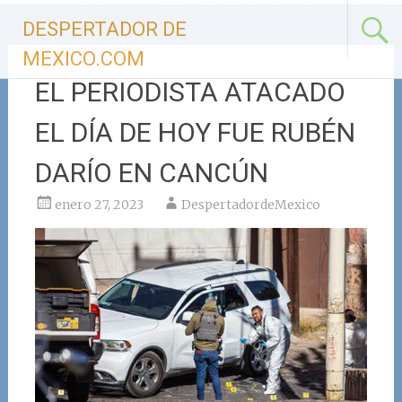
Ir
DESPERTADOR DE
al
contenido
MEXICO.COM
EL PERIODISTA ATACADO
EL DÍA DE HOY FUE RUBÉN
DARÍO EN CANCÚN
enero 27, 2023
DespertadordeMexico