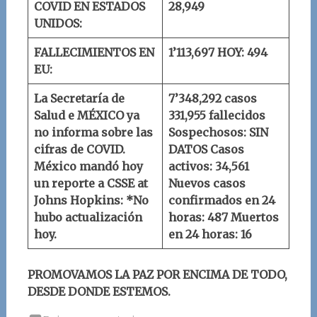
COVID EN ESTADOS
28,949
UNIDOS:
FALLECIMIENTOS EN
1’113,697
HOY: 494
EU:
La Secretaría de
7’348,292 casos
Salud e MÉXICO ya
331,955 fallecidos
no informa sobre las
Sospechosos: SIN
cifras de COVID.
DATOS
Casos
México mandó hoy
activos: 34,561
un reporte a
CSSE at
Nuevos casos
Johns Hopkins
:
*No
confirmados en 24
hubo actualización
horas: 487
Muertos
hoy.
en 24 horas: 16
PROMOVAMOS LA PAZ POR ENCIMA DE TODO,
DESDE DONDE ESTEMOS.