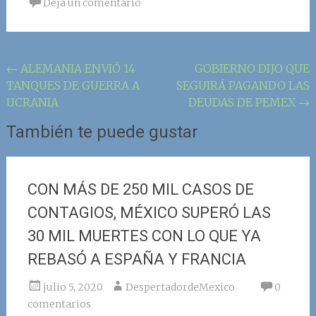
Deja un comentario
Navegación
←
ALEMANIA ENVIÓ 14
GOBIERNO DIJO QUE
TANQUES DE GUERRA A
SEGUIRÁ PAGANDO LAS
de
UCRANIA
DEUDAS DE PEMEX
→
la
También te puede gustar
entrada
CON MÁS DE 250 MIL CASOS DE
CONTAGIOS, MÉXICO SUPERÓ LAS
30 MIL MUERTES CON LO QUE YA
REBASÓ A ESPAÑA Y FRANCIA
julio 5, 2020
DespertadordeMexico
0
comentarios