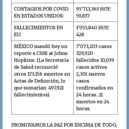
CONTAGIOS POR COVID
95’713,363
HOY:
EN ESTADOS UNIDOS:
59,837
FALLECIMIENTOS EN
1’053,840
HOY:
EU:
428
MÉXICO mandó hoy un
7’073,203 casos
reporte a
CSSE at Johns
329,920
Hopkins
:
(La Secretaría
fallecidos
10,039
de Salud reconoció
casos activos
otros 173,156 muertos en
2,301 nuevos
Actas de Defunción, lo
casos
que sumarían: 497,921
confirmados en
fallecimientos).
24 horas.
21
muertos en 24
horas.
PROMOVAMOS LA PAZ POR ENCIMA DE TODO,