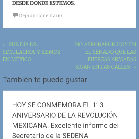
DESDE DONDE ESTEMOS.
Deja un comentario
Navegación
←
FUE DÍA DE
NO APROBARON HOY EN
SIMULACROS Y SISMOS
EL SENADO QUE LAS
de
EN MÉXICO
FUERZAS ARMADAS
la
SIGAN EN LAS CALLES
→
entrada
También te puede gustar
HOY SE CONMEMORA EL 113
ANIVERSARIO DE LA REVOLUCIÓN
MEXICANA. Excelente informe del
Secretario de la SEDENA