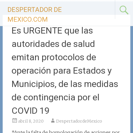
Ir
DESPERTADOR DE
al
contenido
MEXICO.COM
Es URGENTE que las
autoridades de salud
emitan protocolos de
operación para Estados y
Municipios, de las medidas
de contingencia por el
COVID 19
abril 8, 2020
DespertadordeMexico
*Ante la falta de homologación de acciones por