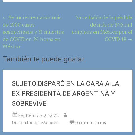
Navegación
←
Se incrementaron más
Ya se habla de la pérdida
de 1000 casos
de más de 346 mil
de
sospechosos y 31 muertos
empleos en México por el
la
de COVID en 24 horas en
COVID 19
→
entrada
México.
También te puede gustar
SUJETO DISPARÓ EN LA CARA A LA
EX PRESIDENTA DE ARGENTINA Y
SOBREVIVE
septiembre 2, 2022
DespertadordeMexico
0 comentarios