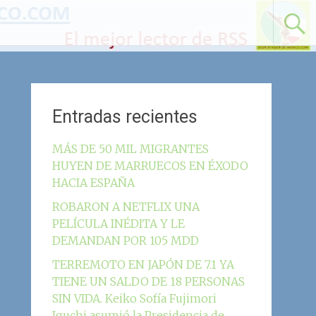
Entradas recientes
MÁS DE 50 MIL MIGRANTES
HUYEN DE MARRUECOS EN ÉXODO
HACIA ESPAÑA
ROBARON A NETFLIX UNA
PELÍCULA INÉDITA Y LE
DEMANDAN POR 105 MDD
TERREMOTO EN JAPÓN DE 7.1 YA
TIENE UN SALDO DE 18 PERSONAS
SIN VIDA. Keiko Sofía Fujimori
Iguchi asumió la Presidencia de