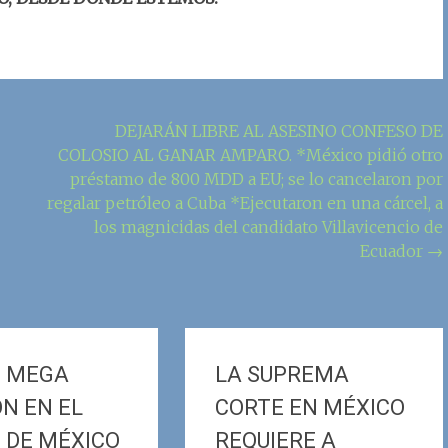
DEJARÁN LIBRE AL ASESINO CONFESO DE
COLOSIO AL GANAR AMPARO. *México pidió otro
préstamo de 800 MDD a EU; se lo cancelaron por
regalar petróleo a Cuba *Ejecutaron en una cárcel, a
los magnicidas del candidato Villavicencio de
Ecuador
→
 MEGA
LA SUPREMA
N EN EL
CORTE EN MÉXICO
 DE MÉXICO
REQUIERE A