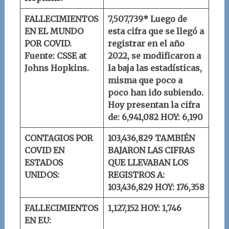
FALLECIMIENTOS
7,507,739* Luego de
EN EL MUNDO
esta cifra que se llegó a
POR COVID.
registrar en el año
Fuente: CSSE at
2022, se modificaron a
Johns Hopkins.
la baja las estadísticas,
misma que poco a
poco han ido subiendo.
Hoy presentan la cifra
de: 6,941,082
HOY: 6,190
CONTAGIOS POR
103,436,829
TAMBIÉN
COVID EN
BAJARON LAS CIFRAS
ESTADOS
QUE LLEVABAN LOS
UNIDOS:
REGISTROS A:
103,436,829
HOY: 176,358
FALLECIMIENTOS
1,127,152
HOY: 1,746
EN EU: