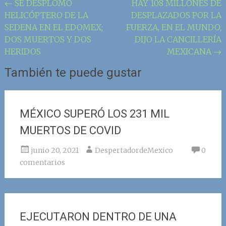
Navegación
←
SE DESPLOMÓ
HAY 108 MILLONES DE
HELICÓPTERO DE LA
DESPLAZADOS POR LA
de
SEDENA EN EL EDOMEX;
FUERZA, EN EL MUNDO,
la
DOS MUERTOS Y DOS
DIJO LA CANCILLERÍA
entrada
HERIDOS
MEXICANA
→
También te puede gustar
MÉXICO SUPERÓ LOS 231 MIL
MUERTOS DE COVID
junio 20, 2021
DespertadordeMexico
0
comentarios
EJECUTARON DENTRO DE UNA