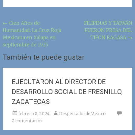
Navegación
←
Cien Años de
FILIPINAS Y TAIWÁN
Humanidad: La Cruz Roja
FUERON PRESA DEL
de
Mexicana en Xalapa en
TIFÓN RAGASA
→
la
septiembre de 1925
entrada
También te puede gustar
EJECUTARON AL DIRECTOR DE
DESARROLLO SOCIAL DE FRESNILLO,
ZACATECAS
febrero 8, 2024
DespertadordeMexico
0 comentarios