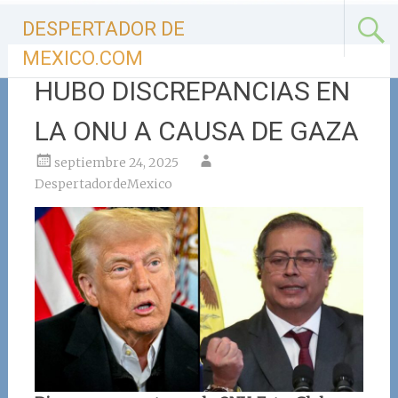
Ir
DESPERTADOR DE
al
contenido
MEXICO.COM
HUBO DISCREPANCIAS EN
LA ONU A CAUSA DE GAZA
septiembre 24, 2025
DespertadordeMexico