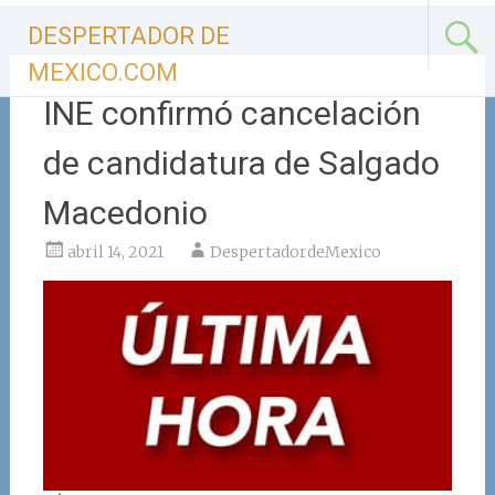
Ir
DESPERTADOR DE
al
contenido
MEXICO.COM
INE confirmó cancelación
de candidatura de Salgado
Macedonio
abril 14, 2021
DespertadordeMexico