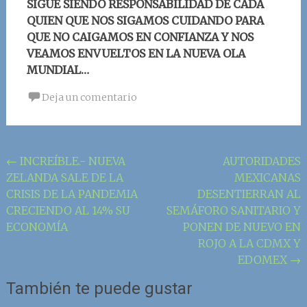
SIGUE SIENDO RESPONSABILIDAD DE CADA
QUIEN QUE NOS SIGAMOS CUIDANDO PARA
QUE NO CAIGAMOS EN CONFIANZA Y NOS
VEAMOS ENVUELTOS EN LA NUEVA OLA
MUNDIAL…
Deja un comentario
Navegación
←
INCREÍBLE.- NUEVA
AUTORIDADES
ZELANDA SALE DE LA
MEXICANAS
de
CRISIS DE LA PANDEMIA
DESENTIERRAN AL
la
CRECIENDO AL 14% SU
SEMÁFORO SANITARIO Y
entrada
ECONOMÍA
PONEN DE NUEVO EN
ROJO A LA CDMX Y
EDOMEX
→
También te puede gustar