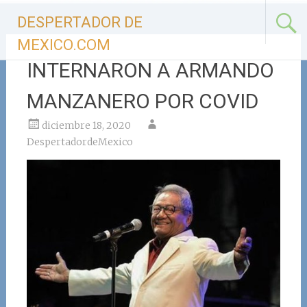
Ir
DESPERTADOR DE
al
contenido
MEXICO.COM
INTERNARON A ARMANDO
MANZANERO POR COVID
diciembre 18, 2020
DespertadordeMexico