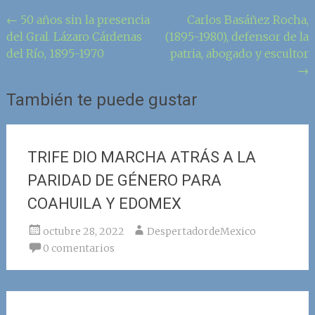
Navegación
←
50 años sin la presencia
Carlos Basáñez Rocha,
del Gral. Lázaro Cárdenas
(1895-1980), defensor de la
de
del Río, 1895-1970
patria, abogado y escultor
la
→
entrada
También te puede gustar
TRIFE DIO MARCHA ATRÁS A LA
PARIDAD DE GÉNERO PARA
COAHUILA Y EDOMEX
octubre 28, 2022
DespertadordeMexico
0 comentarios