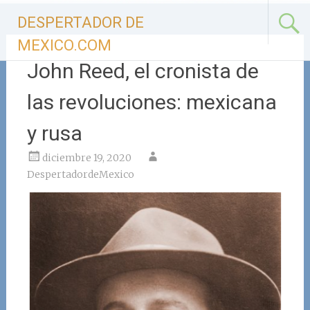
Ir
DESPERTADOR DE
al
contenido
MEXICO.COM
John Reed, el cronista de
las revoluciones: mexicana
y rusa
diciembre 19, 2020
DespertadordeMexico