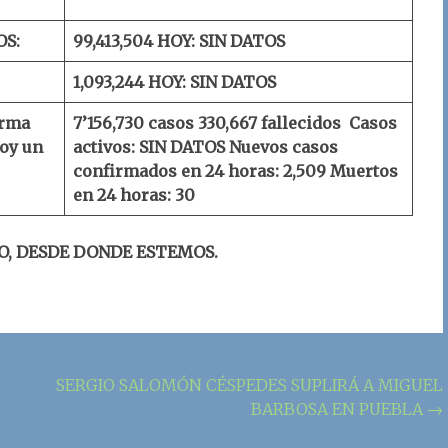
OS:
99,413,504
HOY: SIN DATOS
1,093,244
HOY: SIN DATOS
orma
7’156,730 casos
330,667 fallecidos
Casos
oy un
activos: SIN DATOS
Nuevos casos
confirmados en 24 horas: 2,509
Muertos
en 24 horas: 30
O, DESDE DONDE ESTEMOS.
SERGIO SALOMÓN CÉSPEDES SUPLIRÁ A MIGUEL
BARBOSA EN PUEBLA
→