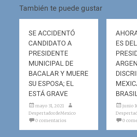
la
También te puede gustar
entrada
SE ACCIDENTÓ
AHORA
CANDIDATO A
ES DE
PRESIDENTE
PRESI
MUNICIPAL DE
ARGEN
BACALAR Y MUERE
DISCR
SU ESPOSA; EL
MEXIC
ESTÁ GRAVE
BRASI
mayo 31, 2021
junio 1
DespertadordeMexico
Desperta
0 comentarios
0 come