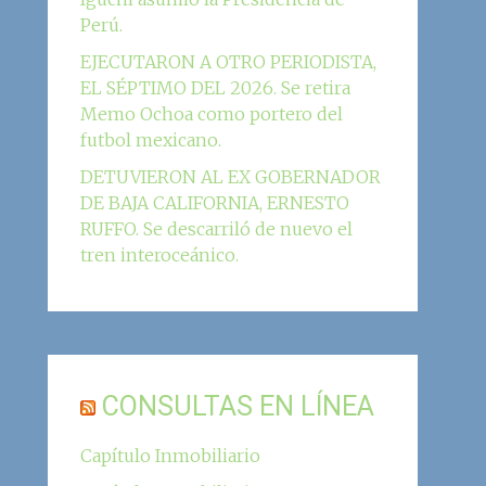
Perú.
EJECUTARON A OTRO PERIODISTA,
EL SÉPTIMO DEL 2026. Se retira
Memo Ochoa como portero del
futbol mexicano.
DETUVIERON AL EX GOBERNADOR
DE BAJA CALIFORNIA, ERNESTO
RUFFO. Se descarriló de nuevo el
tren interoceánico.
CONSULTAS EN LÍNEA
Capítulo Inmobiliario