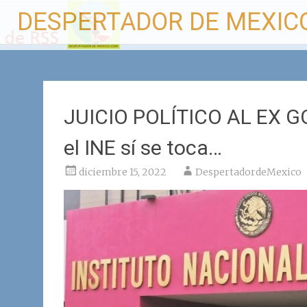
Ir
DESPERTADOR DE MEXIC
al
contenido
JUICIO POLÍTICO AL EX 
el INE sí se toca…
diciembre 15, 2022
DespertadordeMexico