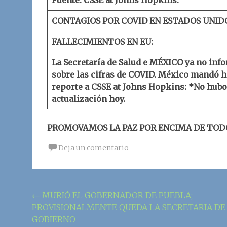
Fuente: CSSE at Johns Hopkins.
CONTAGIOS POR COVID EN ESTADOS UNID
FALLECIMIENTOS EN EU:
La Secretaría de Salud e MÉXICO ya no inf
sobre las cifras de COVID.
México mandó h
reporte a
CSSE at Johns Hopkins
:
*No hubo
actualización hoy.
PROMOVAMOS LA PAZ POR ENCIMA DE TOD
Deja un comentario
Navegación
←
MURIÓ EL GOBERNADOR DE PUEBLA;
PROVISIONALMENTE QUEDA LA SECRETARIA DE
de
GOBIERNO