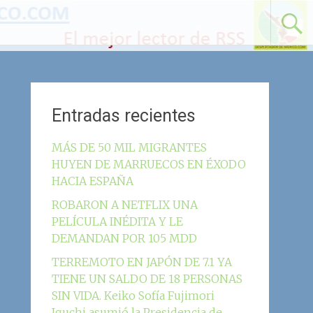
Entradas recientes
MÁS DE 50 MIL MIGRANTES
HUYEN DE MARRUECOS EN ÉXODO
HACIA ESPAÑA
ROBARON A NETFLIX UNA
PELÍCULA INÉDITA Y LE
DEMANDAN POR 105 MDD
TERREMOTO EN JAPÓN DE 7.1 YA
TIENE UN SALDO DE 18 PERSONAS
SIN VIDA. Keiko Sofía Fujimori
Iguchi asumió la Presidencia de