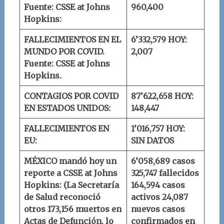
Fuente: CSSE at Johns
960,400
Hopkins:
FALLECIMIENTOS EN EL
6’332,579
HOY:
MUNDO POR COVID.
2,007
Fuente: CSSE at Johns
Hopkins.
CONTAGIOS POR COVID
87’622,658
HOY:
EN ESTADOS UNIDOS:
148,447
FALLECIMIENTOS EN
1’016,757
HOY:
EU:
SIN DATOS
MÉXICO mandó hoy un
6’058,689 casos
reporte a
CSSE at Johns
325,747 fallecidos
Hopkins
:
(La Secretaría
164,594 casos
de Salud reconoció
activos
24,087
otros 173,156 muertos en
nuevos casos
Actas de Defunción, lo
confirmados en