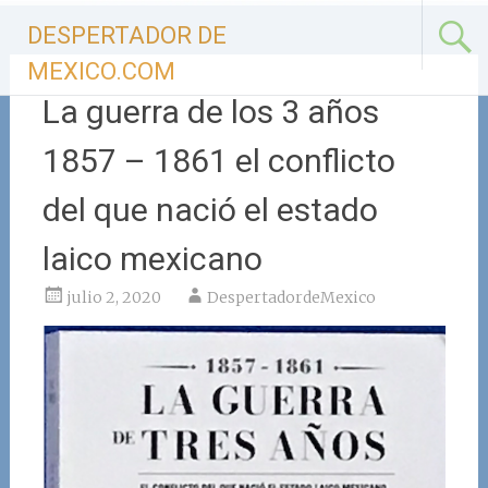
Ir
DESPERTADOR DE
al
contenido
MEXICO.COM
La guerra de los 3 años
1857 – 1861 el conflicto
del que nació el estado
laico mexicano
julio 2, 2020
DespertadordeMexico