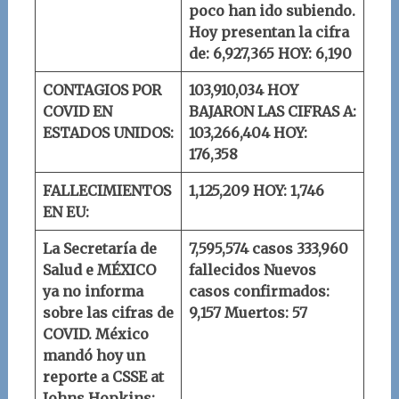
poco han ido subiendo.
Hoy presentan la cifra
de: 6,927,365
HOY: 6,190
CONTAGIOS POR
103,910,034
HOY
COVID EN
BAJARON LAS CIFRAS A:
ESTADOS UNIDOS:
103,266,404
HOY:
176,358
FALLECIMIENTOS
1,125,209
HOY: 1,746
EN EU:
La Secretaría de
7,595,574 casos
333,960
Salud e MÉXICO
fallecidos
Nuevos
ya no informa
casos confirmados:
sobre las cifras de
9,157
Muertos: 57
COVID.
México
mandó hoy un
reporte a
CSSE at
Johns Hopkins
: