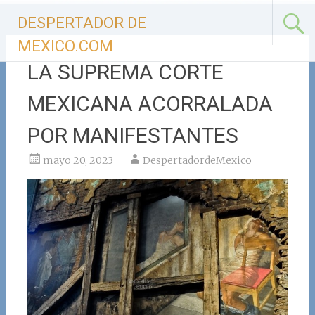
Ir
DESPERTADOR DE
al
contenido
MEXICO.COM
LA SUPREMA CORTE
MEXICANA ACORRALADA
POR MANIFESTANTES
mayo 20, 2023
DespertadordeMexico