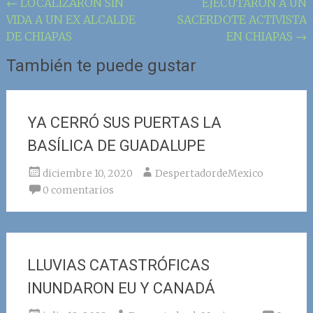
Navegación
←
LOCALIZARON SIN
EJECUTARON A UN
VIDA A UN EX ALCALDE
SACERDOTE ACTIVISTA
de
DE CHIAPAS
EN CHIAPAS
→
la
También te puede gustar
entrada
YA CERRÓ SUS PUERTAS LA
BASÍLICA DE GUADALUPE
diciembre 10, 2020
DespertadordeMexico
0 comentarios
LLUVIAS CATASTRÓFICAS
INUNDARON EU Y CANADÁ