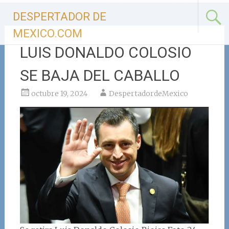
Ir
DESPERTADOR DE
al
contenido
MEXICO.COM
LUIS DONALDO COLOSIO
SE BAJA DEL CABALLO
octubre 19, 2024
DespertadordeMexico