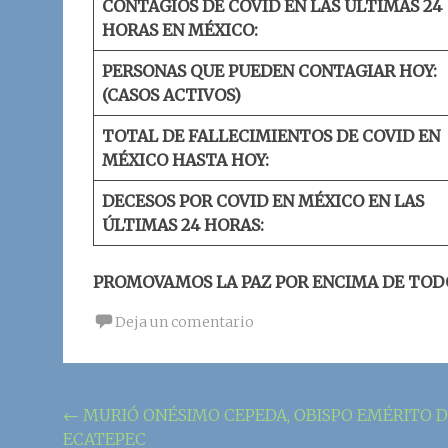
CONTAGIOS DE COVID EN LAS ÚLTIMAS 24
HORAS EN MÉXICO:
PERSONAS QUE PUEDEN CONTAGIAR HOY:
(CASOS ACTIVOS)
TOTAL DE FALLECIMIENTOS DE COVID EN
MÉXICO HASTA HOY:
DECESOS POR COVID EN MÉXICO EN LAS
ÚLTIMAS 24 HORAS:
PROMOVAMOS LA PAZ POR ENCIMA DE TOD
Deja un comentario
Navegación
←
MURIÓ ONÉSIMO CEPEDA, OBISPO EMÉRITO 
ECATEPEC