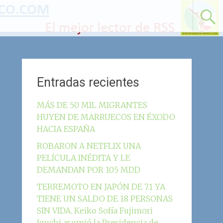
Entradas recientes
MÁS DE 50 MIL MIGRANTES
HUYEN DE MARRUECOS EN ÉXODO
HACIA ESPAÑA
ROBARON A NETFLIX UNA
PELÍCULA INÉDITA Y LE
DEMANDAN POR 105 MDD
TERREMOTO EN JAPÓN DE 7.1 YA
TIENE UN SALDO DE 18 PERSONAS
SIN VIDA. Keiko Sofía Fujimori
Iguchi asumió la Presidencia de