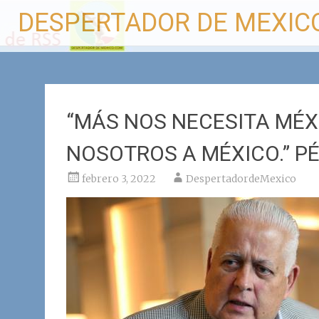
Ir
DESPERTADOR DE MEXIC
al
contenido
“MÁS NOS NECESITA MÉX
NOSOTROS A MÉXICO.” P
febrero 3, 2022
DespertadordeMexico