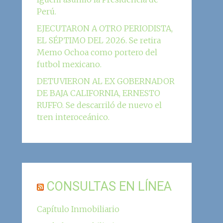
Perú.
EJECUTARON A OTRO PERIODISTA,
EL SÉPTIMO DEL 2026. Se retira
Memo Ochoa como portero del
futbol mexicano.
DETUVIERON AL EX GOBERNADOR
DE BAJA CALIFORNIA, ERNESTO
RUFFO. Se descarriló de nuevo el
tren interoceánico.
CONSULTAS EN LÍNEA
Capítulo Inmobiliario