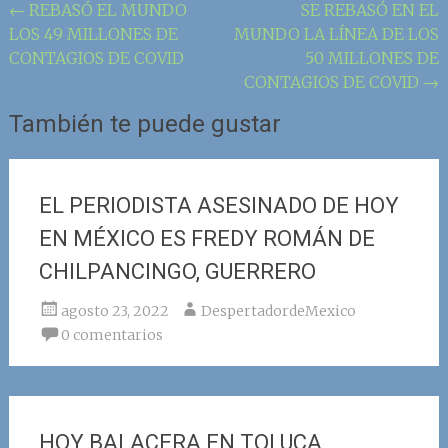
Navegación
←
REBASÓ EL MUNDO
SE REBASÓ EN EL
LOS 49 MILLONES DE
MUNDO LA LÍNEA DE LOS
de
CONTAGIOS DE COVID
50 MILLONES DE
la
CONTAGIOS DE COVID
→
entrada
También te puede gustar
EL PERIODISTA ASESINADO DE HOY
EN MÉXICO ES FREDY ROMÁN DE
CHILPANCINGO, GUERRERO
agosto 23, 2022
DespertadordeMexico
0 comentarios
HOY BALACERA EN TOLUCA,