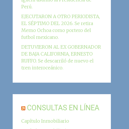
Perú.
EJECUTARON A OTRO PERIODISTA,
EL SÉPTIMO DEL 2026. Se retira
Memo Ochoa como portero del
futbol mexicano.
DETUVIERON AL EX GOBERNADOR
DE BAJA CALIFORNIA, ERNESTO
RUFFO. Se descarriló de nuevo el
tren interoceánico.
CONSULTAS EN LÍNEA
Capítulo Inmobiliario