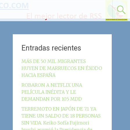
Entradas recientes
MÁS DE 50 MIL MIGRANTES
HUYEN DE MARRUECOS EN ÉXODO
HACIA ESPAÑA
ROBARON A NETFLIX UNA
PELÍCULA INÉDITA Y LE
DEMANDAN POR 105 MDD
TERREMOTO EN JAPÓN DE 7.1 YA
TIENE UN SALDO DE 18 PERSONAS
SIN VIDA. Keiko Sofía Fujimori
Iguchi asumió la Presidencia de