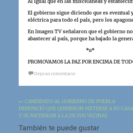
Al igual que en las misceláneas y estableci
El gobierno sigue diciendo que es eventual 
eléctrica para todo el país, pero los apagon
En Imagen TV señalaron que el gobierno no 
abastecer al país, porque ha bajado la gener
*u*
PROMOVAMOS LA PAZ POR ENCIMA DE TOD
Deja un comentario
Navegación
←
CANDIDATO AL GOBIERNO DE PUEBLA
DENUNCIÓ QUE QUISIERON METERSE A SU CAS
de
Y SE METIERON A LA DE SUS VECINAS
la
También te puede gustar
entrada