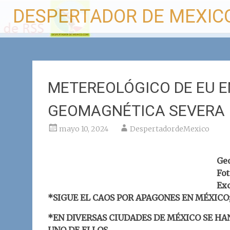
Ir
DESPERTADOR DE MEXIC
al
contenido
METEREOLÓGICO DE EU E
GEOMAGNÉTICA SEVERA
mayo 10, 2024
DespertadordeMexico
Ge
Fot
Exc
*
SIGUE EL CAOS POR APAGONES EN MÉXICO;
*EN DIVERSAS CIUDADES DE MÉXICO SE HA