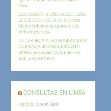
Perú.
EJECUTARON A OTRO PERIODISTA,
EL SÉPTIMO DEL 2026. Se retira
Memo Ochoa como portero del
futbol mexicano.
DETUVIERON AL EX GOBERNADOR
DE BAJA CALIFORNIA, ERNESTO
RUFFO. Se descarriló de nuevo el
tren interoceánico.
CONSULTAS EN LÍNEA
Capítulo Inmobiliario