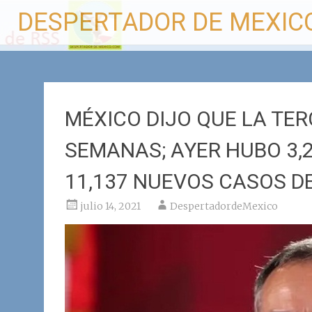
Ir
DESPERTADOR DE MEXIC
al
contenido
MÉXICO DIJO QUE LA TER
SEMANAS; AYER HUBO 3,
11,137 NUEVOS CASOS D
julio 14, 2021
DespertadordeMexico