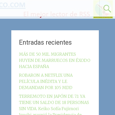
Entradas recientes
MÁS DE 50 MIL MIGRANTES
HUYEN DE MARRUECOS EN ÉXODO
HACIA ESPAÑA
ROBARON A NETFLIX UNA
PELÍCULA INÉDITA Y LE
DEMANDAN POR 105 MDD
TERREMOTO EN JAPÓN DE 7.1 YA
TIENE UN SALDO DE 18 PERSONAS
SIN VIDA. Keiko Sofía Fujimori
Iguchi asumió la Presidencia de