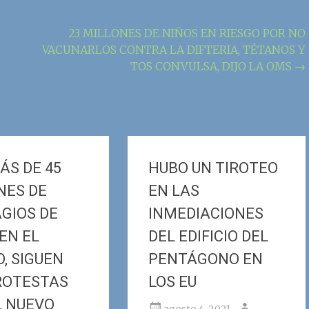
23 MILLONES DE NIÑOS EN RIESGO POR NO
VACUNARLOS CONTRA LA DIFTERIA, TÉTANOS Y
TOS CONVULSA, DIJO LA OMS
→
ÁS DE 45
HUBO UN TIROTEO
NES DE
EN LAS
GIOS DE
INMEDIACIONES
EN EL
DEL EDIFICIO DEL
, SIGUEN
PENTÁGONO EN
ROTESTAS
LOS EU
L NUEVO