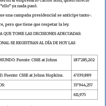
ieron al empresario Carlos Slim, quien ofreció
 “ello” ya nada pasó.
ue una campaña presidencial se anticipe tanto-.
e, pero que tiene que respetar la ley.
RA QUE TOME LAS DECISIONES ADECUADAS:
ONAL SE REGISTRAN AL DÍA DE HOY LAS
 MUNDO:
Fuente: CSSE at Johns
1
87
’
285
,
202
D.
Fuente: CSSE at Johns Hopkins.
4’0
39
,
889
OS:
33’9
44
,
257
611,
975