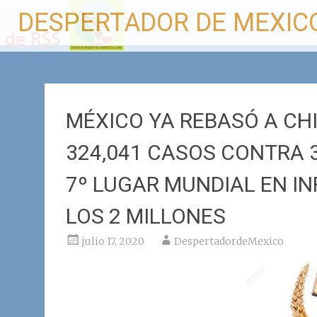
Ir
DESPERTADOR DE MEXIC
al
contenido
MÉXICO YA REBASÓ A CH
324,041 CASOS CONTRA 
7º LUGAR MUNDIAL EN I
LOS 2 MILLONES
julio 17, 2020
DespertadordeMexico