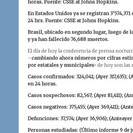
horas. Fuente: CSSE at Johns Hopkins.
En Estados Unidos ya se registran 3’574,371
24 hrs. Fuente: CSSE at Johns Hopkins.
Brasil, ubicado en segundo lugar, luego de l
y ya han fallecido 76,688 muertos.
El día de hoy la conferencia de prensa nocturna,
–
cambiando ahora números por cifras estim
por estatales y municipales-
de hoy son las 
Casos confirmados: 324,041; (Ayer 317,635); 
en 24 horas.
Casos sospechosos: 82,567; (Ayer 81,411); (Ant
Casos negativos: 375,455; (Ayer 369,411); (Ant
Defunciones: 37,574; (Ayer 36,906); (Anteaye
Personas estudiadas: (Último informe 9 de j