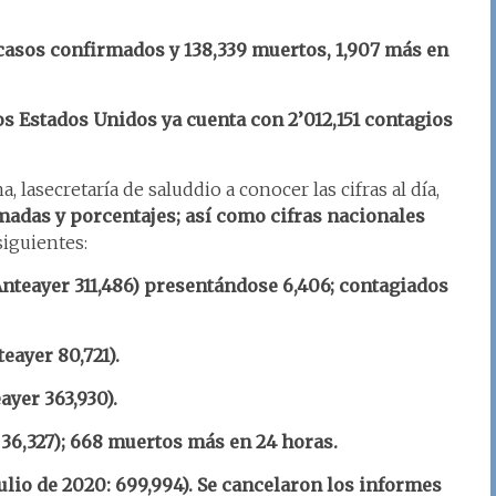
 casos confirmados y 138,339 muertos, 1,907 más en
os Estados Unidos ya cuenta con 2’012,151 contagios
 lasecretaría de saluddio a conocer las cifras al día,
adas y porcentajes; así como cifras nacionales
siguientes:
(Anteayer 311,486) presentándose 6,406; contagiados
eayer 80,721).
eayer 363,930).
r 36,327); 668 muertos más en 24 horas.
ulio de 2020: 699,994). Se cancelaron los informes