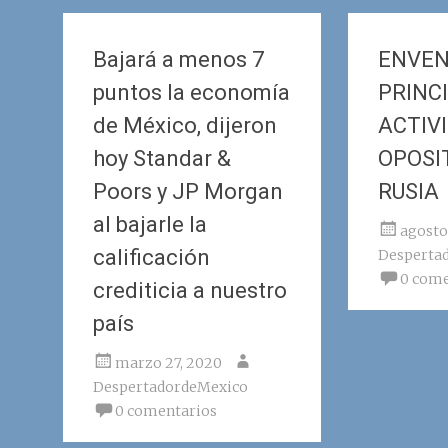
Bajará a menos 7
ENVEN
puntos la economía
PRINC
de México, dijeron
ACTIV
hoy Standar &
OPOSI
Poors y JP Morgan
RUSIA
al bajarle la
agosto
calificación
Desperta
0 come
crediticia a nuestro
país
marzo 27, 2020
DespertadordeMexico
0 comentarios