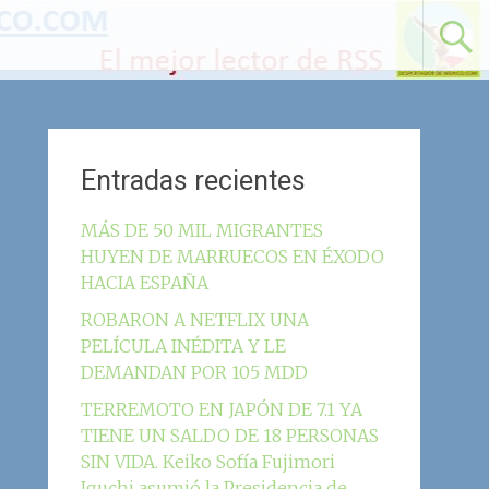
Entradas recientes
MÁS DE 50 MIL MIGRANTES
HUYEN DE MARRUECOS EN ÉXODO
HACIA ESPAÑA
ROBARON A NETFLIX UNA
PELÍCULA INÉDITA Y LE
DEMANDAN POR 105 MDD
TERREMOTO EN JAPÓN DE 7.1 YA
TIENE UN SALDO DE 18 PERSONAS
SIN VIDA. Keiko Sofía Fujimori
Iguchi asumió la Presidencia de