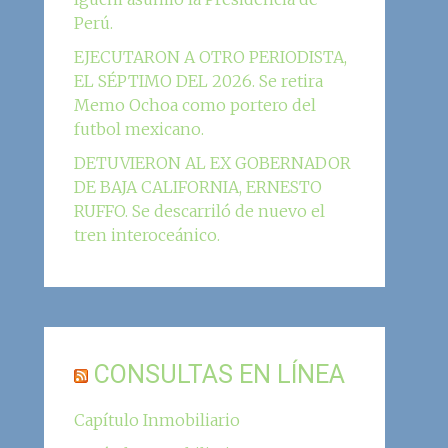
Perú.
EJECUTARON A OTRO PERIODISTA,
EL SÉPTIMO DEL 2026. Se retira
Memo Ochoa como portero del
futbol mexicano.
DETUVIERON AL EX GOBERNADOR
DE BAJA CALIFORNIA, ERNESTO
RUFFO. Se descarriló de nuevo el
tren interoceánico.
CONSULTAS EN LÍNEA
Capítulo Inmobiliario