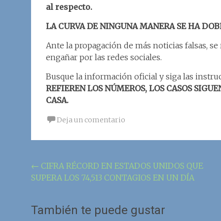
al respecto.
LA CURVA DE NINGUNA MANERA SE HA DOB
Ante la propagación de más noticias falsas, se 
engañar por las redes sociales.
Busque la información oficial y siga las instru
REFIEREN LOS NÚMEROS, LOS CASOS SIGUE
CASA.
Deja un comentario
Navegación
←
CIFRA RÉCORD EN ESTADOS UNIDOS QUE
SUPERA LOS 74,513 CONTAGIOS EN UN DÍA
de
la
También te puede gustar
entrada