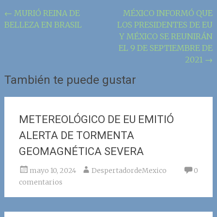
Navegación
←
MURIÓ REINA DE
MÉXICO INFORMÓ QUE
BELLEZA EN BRASIL
LOS PRESIDENTES DE EU
de
Y MÉXICO SE REUNIRÁN
la
EL 9 DE SEPTIEMBRE DE
entrada
2021
→
También te puede gustar
METEREOLÓGICO DE EU EMITIÓ
ALERTA DE TORMENTA
GEOMAGNÉTICA SEVERA
mayo 10, 2024
DespertadordeMexico
0
comentarios