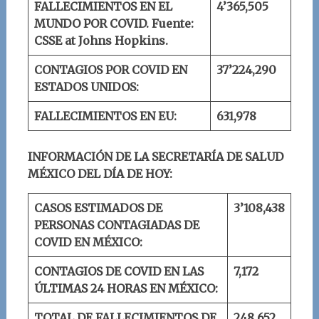
FALLECIMIENTOS EN EL
4’3
65
,
505
MUNDO POR COVID.
Fuente:
CSSE at Johns Hopkins.
CONTAGIOS POR COVID EN
37’
224
,
290
ESTADOS UNIDOS:
FALLECIMIENTOS EN EU:
631,
978
INFORMACIÓN DE LA SECRETARÍA DE SALUD
MÉXICO DEL DÍA DE HOY:
CASOS ESTIMADOS DE
3’10
8
,
438
PERSONAS CONTAGIADAS DE
COVID EN MÉXICO:
CONTAGIOS DE COVID EN LAS
7,172
ÚLTIMAS 24 HORAS EN MÉXICO:
TOTAL DE FALLECIMIENTOS DE
248,
652