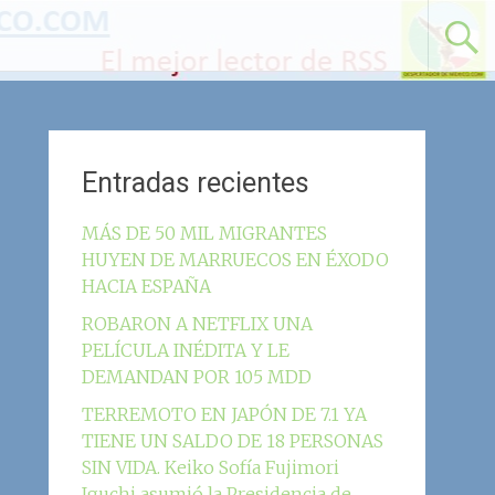
Entradas recientes
MÁS DE 50 MIL MIGRANTES
HUYEN DE MARRUECOS EN ÉXODO
HACIA ESPAÑA
ROBARON A NETFLIX UNA
PELÍCULA INÉDITA Y LE
DEMANDAN POR 105 MDD
TERREMOTO EN JAPÓN DE 7.1 YA
TIENE UN SALDO DE 18 PERSONAS
SIN VIDA. Keiko Sofía Fujimori
Iguchi asumió la Presidencia de