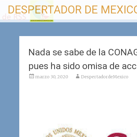
Ir
DESPERTADOR DE MEXIC
al
contenido
Nada se sabe de la CONA
pues ha sido omisa de acc
marzo 30, 2020
DespertadordeMexico