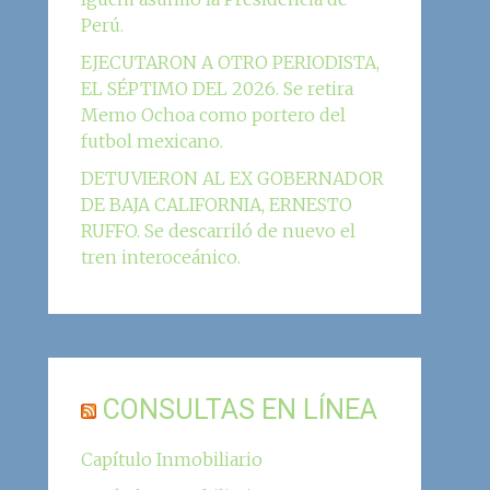
Perú.
EJECUTARON A OTRO PERIODISTA,
EL SÉPTIMO DEL 2026. Se retira
Memo Ochoa como portero del
futbol mexicano.
DETUVIERON AL EX GOBERNADOR
DE BAJA CALIFORNIA, ERNESTO
RUFFO. Se descarriló de nuevo el
tren interoceánico.
CONSULTAS EN LÍNEA
Capítulo Inmobiliario