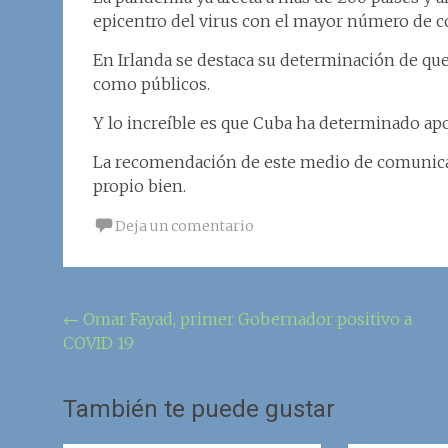
epicentro del virus con el mayor número de c
En Irlanda se destaca su determinación de que
como públicos.
Y lo increíble es que Cuba ha determinado apo
La recomendación de este medio de comunica
propio bien.
Deja un comentario
Navegación
←
Omar Fayad, primer Gobernador positivo a
COVID 19
de
la
También te puede gustar
entrada