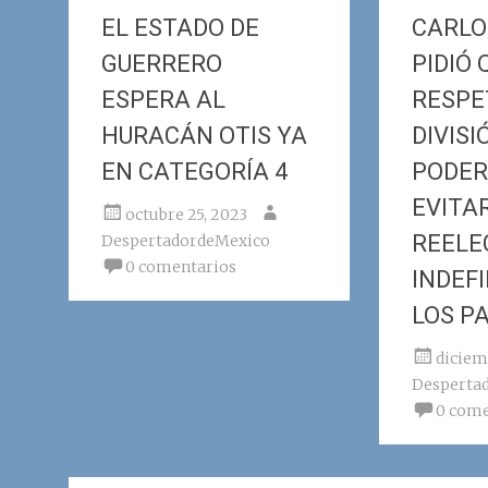
EL ESTADO DE
CARLO
GUERRERO
PIDIÓ 
ESPERA AL
RESPE
HURACÁN OTIS YA
DIVISI
EN CATEGORÍA 4
PODER
EVITA
octubre 25, 2023
REELE
DespertadordeMexico
0 comentarios
INDEF
LOS P
diciem
Desperta
0 come