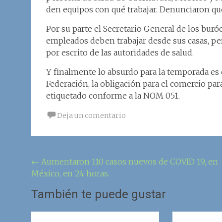
den equipos con qué trabajar. Denunciaron qu
Por su parte el Secretario General de los buró
empleados deben trabajar desde sus casas, per
por escrito de las autoridades de salud.
Y finalmente lo absurdo para la temporada es q
Federación, la obligación para el comercio pa
etiquetado conforme a la NOM 051.
Deja un comentario
Navegación
←
Aumentaron 110 casos nuevos de COVID 19, en
México, en 24 horas.
de
la
También te puede gustar
entrada