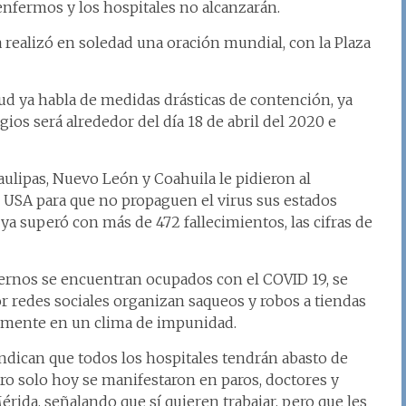
enfermos y los hospitales no alcanzarán.
 realizó en soledad una oración mundial, con la Plaza
lud ya habla de medidas drásticas de contención, ya
ios será alrededor del día 18 de abril del 2020 e
ulipas, Nuevo León y Coahuila le pidieron al
os USA para que no propaguen el virus sus estados
a superó con más de 472 fallecimientos, las cifras de
iernos se encuentran ocupados con el COVID 19, se
r redes sociales organizan saqueos y robos a tiendas
icamente en un clima de impunidad.
ndican que todos los hospitales tendrán abasto de
ro solo hoy se manifestaron en paros, doctores y
rida, señalando que sí quieren trabajar, pero que les