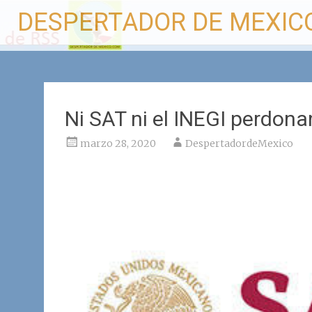
Ir
DESPERTADOR DE MEXIC
al
contenido
Ni SAT ni el INEGI perdona
marzo 28, 2020
DespertadordeMexico