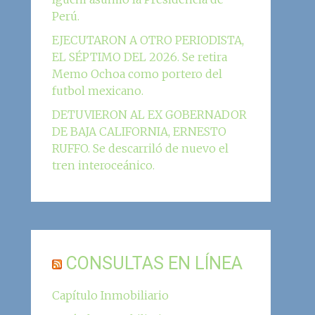
Perú.
EJECUTARON A OTRO PERIODISTA,
EL SÉPTIMO DEL 2026. Se retira
Memo Ochoa como portero del
futbol mexicano.
DETUVIERON AL EX GOBERNADOR
DE BAJA CALIFORNIA, ERNESTO
RUFFO. Se descarriló de nuevo el
tren interoceánico.
CONSULTAS EN LÍNEA
Capítulo Inmobiliario