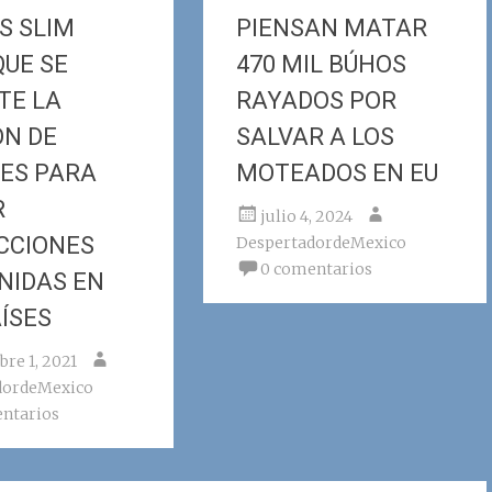
S SLIM
PIENSAN MATAR
QUE SE
470 MIL BÚHOS
TE LA
RAYADOS POR
ÓN DE
SALVAR A LOS
ES PARA
MOTEADOS EN EU
R
julio 4, 2024
CCIONES
DespertadordeMexico
0 comentarios
INIDAS EN
AÍSES
bre 1, 2021
dordeMexico
ntarios