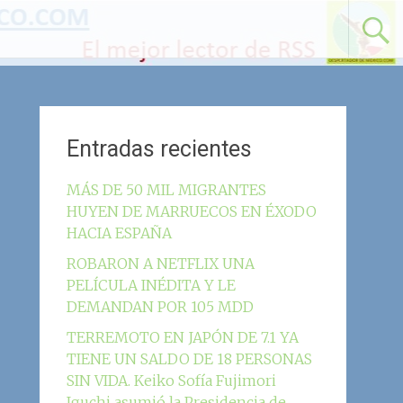
Entradas recientes
MÁS DE 50 MIL MIGRANTES
HUYEN DE MARRUECOS EN ÉXODO
HACIA ESPAÑA
ROBARON A NETFLIX UNA
PELÍCULA INÉDITA Y LE
DEMANDAN POR 105 MDD
TERREMOTO EN JAPÓN DE 7.1 YA
TIENE UN SALDO DE 18 PERSONAS
SIN VIDA. Keiko Sofía Fujimori
Iguchi asumió la Presidencia de