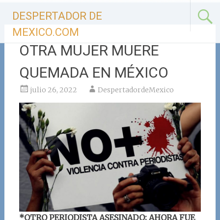
Ir
DESPERTADOR DE
al
contenido
MEXICO.COM
OTRA MUJER MUERE
QUEMADA EN MÉXICO
julio 26, 2022
DespertadordeMexico
*OTRO PERIODISTA ASESINADO; AHORA FUE