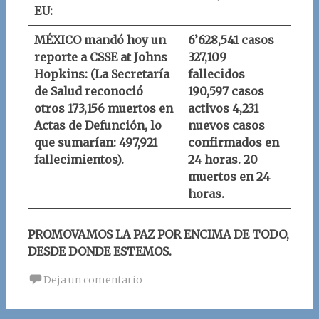
EU:
MÉXICO mandó hoy un
6’628,541 casos
reporte a
CSSE at Johns
327,109
Hopkins
:
(La Secretaría
fallecidos
de Salud reconoció
190,597 casos
otros 173,156 muertos en
activos
4,231
Actas de Defunción, lo
nuevos casos
que sumarían: 497,921
confirmados en
fallecimientos).
24 horas.
20
muertos en 24
horas.
PROMOVAMOS LA PAZ POR ENCIMA DE TODO,
DESDE DONDE ESTEMOS.
Deja un comentario