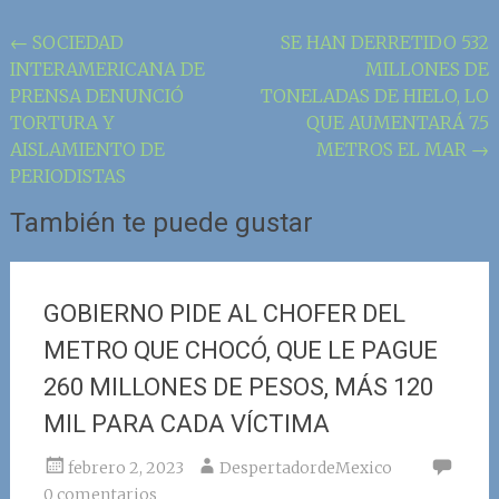
Navegación
←
SOCIEDAD
SE HAN DERRETIDO 532
INTERAMERICANA DE
MILLONES DE
de
PRENSA DENUNCIÓ
TONELADAS DE HIELO, LO
la
TORTURA Y
QUE AUMENTARÁ 7.5
entrada
AISLAMIENTO DE
METROS EL MAR
→
PERIODISTAS
También te puede gustar
GOBIERNO PIDE AL CHOFER DEL
METRO QUE CHOCÓ, QUE LE PAGUE
260 MILLONES DE PESOS, MÁS 120
MIL PARA CADA VÍCTIMA
febrero 2, 2023
DespertadordeMexico
0 comentarios