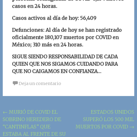
casos en 24 horas.
Casos activos al día de hoy: 56,409
Defunciones: Al día de hoy se han registrado
oficialmente
180,107 muertos por COVID en
México;
310 más en 24 horas.
SIGUE SIENDO RESPONSABILIDAD DE CADA
QUIEN QUE NOS SIGAMOS CUIDANDO PARA
QUE NO CAIGAMOS EN CONFIANZA…
Deja un comentario
Navegación
←
MURIÓ DE COVID EL
ESTADOS UNIDOS
SOBRINO HEREDERO DE
SUPERÓ LOS 500 MIL
de
“CANTINFLAS” QUE
MUERTOS POR COVID
→
la
ESTABA AL FRENTE DE SU