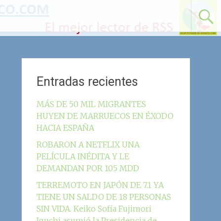
Entradas recientes
MÁS DE 50 MIL MIGRANTES
HUYEN DE MARRUECOS EN ÉXODO
HACIA ESPAÑA
ROBARON A NETFLIX UNA
PELÍCULA INÉDITA Y LE
DEMANDAN POR 105 MDD
TERREMOTO EN JAPÓN DE 7.1 YA
TIENE UN SALDO DE 18 PERSONAS
SIN VIDA. Keiko Sofía Fujimori
Iguchi asumió la Presidencia de