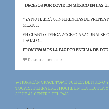
DECESOS POR COVID EN MÉXICO EN LAS Ú
*YA NO HABRÁ CONFERENCIAS DE PRENSA 
MÉXICO.
EN CUANTO TENGA ACCESO A VACUNARSE C
HÁGALO…!
PROMOVAMOS LA PAZ POR ENCIMA DE TOD
Deja un comentario
Navegación
←
HURACÁN GRACE TOMÓ FUERZA DE NUEVO Y
TOCARÁ TIERRA ESTA NOCHE EN TECOLUTLA Y
de
SIGUE AL CENTRO DEL PAÍS
la
entrada