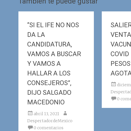
También te puede gustar
“SI EL IFE NO NOS
SALIE
DA LA
VENTA
CANDIDATURA,
VACUN
VAMOS A BUSCAR
COVID 
Y VAMOS A
PESOS
HALLAR A LOS
AGOT
CONSEJEROS”,
diciem
DIJO SALGADO
Desperta
0 come
MACEDONIO
abril 13, 2021
DespertadordeMexico
0 comentarios