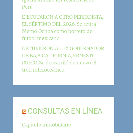
Perú.
EJECUTARON A OTRO PERIODISTA,
EL SÉPTIMO DEL 2026. Se retira
Memo Ochoa como portero del
futbol mexicano.
DETUVIERON AL EX GOBERNADOR
DE BAJA CALIFORNIA, ERNESTO
RUFFO. Se descarriló de nuevo el
tren interoceánico.
CONSULTAS EN LÍNEA
Capítulo Inmobiliario