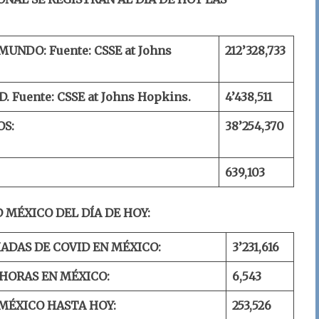
 MUNDO:
Fuente: CSSE at Johns
212
’
328
,
733
D.
Fuente: CSSE at Johns Hopkins.
4’
43
8,
511
OS:
38’
254
,
370
6
39
,
103
 MÉXICO DEL DÍA DE HOY:
ADAS DE COVID EN MÉXICO:
3’
231
,
616
 HORAS EN MÉXICO:
6,543
MÉXICO HASTA HOY:
2
53
,
526