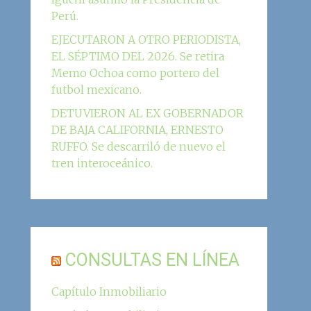
Perú.
EJECUTARON A OTRO PERIODISTA,
EL SÉPTIMO DEL 2026. Se retira
Memo Ochoa como portero del
futbol mexicano.
DETUVIERON AL EX GOBERNADOR
DE BAJA CALIFORNIA, ERNESTO
RUFFO. Se descarriló de nuevo el
tren interoceánico.
CONSULTAS EN LÍNEA
Capítulo Inmobiliario