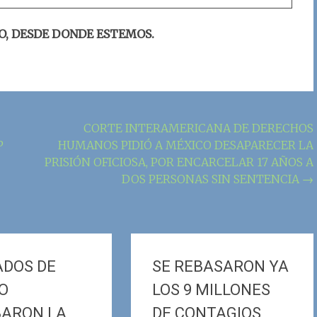
O, DESDE DONDE ESTEMOS.
CORTE INTERAMERICANA DE DERECHOS
P
HUMANOS PIDIÓ A MÉXICO DESAPARECER LA
PRISIÓN OFICIOSA, POR ENCARCELAR 17 AÑOS A
DOS PERSONAS SIN SENTENCIA
→
ADOS DE
SE REBASARON YA
O
LOS 9 MILLONES
ARON LA
DE CONTAGIOS