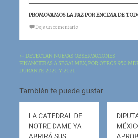
PROMOVAMOS LA PAZ POR ENCIMA DE TOD
Deja un comentario
Navegación
←
DETECTAN NUEVAS OBSERVACIONES
FINANCIERAS A SEGALMEX, POR OTROS 950 MD
de
DURANTE 2020 Y 2021
la
entrada
También te puede gustar
LA CATEDRAL DE
DIPUT
NOTRE DAME YA
MÉXIC
ABRIRÁ SUS
APROB