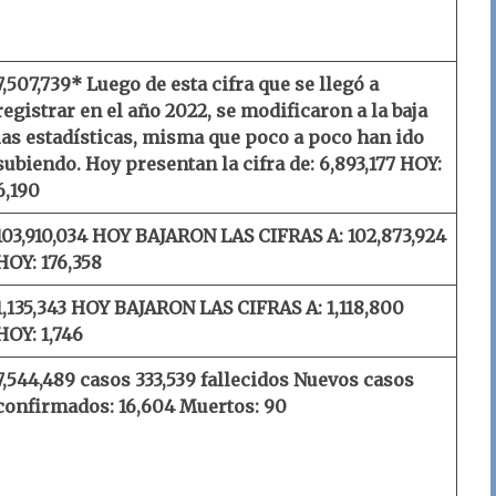
7,507,739* Luego de esta cifra que se llegó a
registrar en el año 2022, se modificaron a la baja
las estadísticas, misma que poco a poco han ido
subiendo. Hoy presentan la cifra de: 6,893,177
HOY:
6,190
103,910,034
HOY BAJARON LAS CIFRAS A: 102,873,924
HOY: 176,358
1,135,343
HOY BAJARON LAS CIFRAS A: 1,118,800
HOY: 1,746
7,544,489 casos
333,539 fallecidos
Nuevos casos
confirmados: 16,604
Muertos: 90