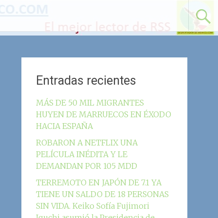
Entradas recientes
MÁS DE 50 MIL MIGRANTES
HUYEN DE MARRUECOS EN ÉXODO
HACIA ESPAÑA
ROBARON A NETFLIX UNA
PELÍCULA INÉDITA Y LE
DEMANDAN POR 105 MDD
TERREMOTO EN JAPÓN DE 7.1 YA
TIENE UN SALDO DE 18 PERSONAS
SIN VIDA. Keiko Sofía Fujimori
Iguchi asumió la Presidencia de