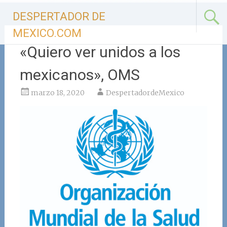
Ir
DESPERTADOR DE
al
contenido
MEXICO.COM
«Quiero ver unidos a los
mexicanos», OMS
marzo 18, 2020
DespertadordeMexico