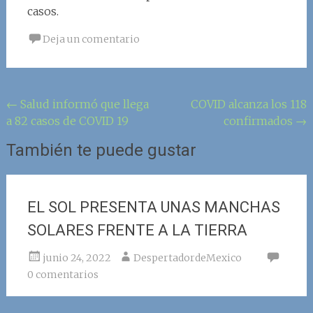
casos.
Deja un comentario
Navegación
←
Salud informó que llega
COVID alcanza los 118
a 82 casos de COVID 19
confirmados
→
de
la
También te puede gustar
entrada
EL SOL PRESENTA UNAS MANCHAS
SOLARES FRENTE A LA TIERRA
junio 24, 2022
DespertadordeMexico
0 comentarios