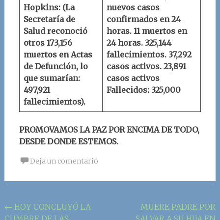
Hopkins
:
(La
nuevos casos
Secretaría de
confirmados en 24
Salud reconoció
horas.
11 muertos en
otros 173,156
24 horas.
325,144
muertos en Actas
fallecimientos.
37,292
de Defunción, lo
casos activos.
23,891
que sumarían:
casos activos
497,921
Fallecidos: 325,000
fallecimientos).
PROMOVAMOS LA PAZ POR ENCIMA DE TODO,
DESDE DONDE ESTEMOS.
Deja un comentario
Navegación
←
HOY CONCLUYÓ LA
MUERE PADRE POR
CUMBRE DE LAS
SALVAR A SU HIJA EN