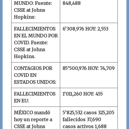
MUNDO:
Fuente:
848,488
CSSE at Johns
Hopkins:
FALLECIMIENTOS
6’308,976
HOY: 2,553
EN EL MUNDO POR
COVID.
Fuente:
CSSE at Johns
Hopkins.
CONTAGIOS POR
85’500,976
HOY: 74,709
COVID EN
ESTADOS UNIDOS:
FALLECIMIENTOS
1’011,260
HOY: 455
EN EU:
MÉXICO mandó
5’825,532 casos
325,205
hoy un reporte a
fallecidos
37,690
CSSE at Johns
casos activos
1,688