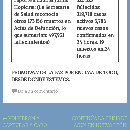
reporte a
CSSE at Johns
326,523
Hopkins
:
(La Secretaría
fallecidos
de Salud reconoció
218,718 casos
otros 173,156 muertos en
activos
5,786
Actas de Defunción, lo
nuevos casos
que sumarían: 497,921
confirmados en
fallecimientos).
24 horas.
19
muertos en 24
horas.
PROMOVAMOS LA PAZ POR ENCIMA DE TODO,
DESDE DONDE ESTEMOS.
Deja un comentario
Navegación
←
VOLVIERON A
CONTINÚA LA CRISIS DE
CAPTURAR A CARO
AGUA EN NUEVO LEÓN;
de