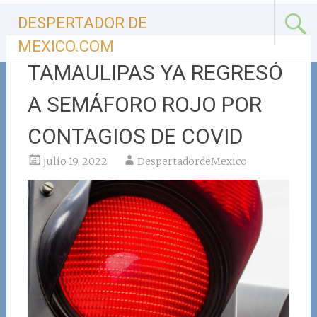
Ir
DESPERTADOR DE
al
contenido
MEXICO.COM
TAMAULIPAS YA REGRESÓ
A SEMÁFORO ROJO POR
CONTAGIOS DE COVID
julio 19, 2022
DespertadordeMexico