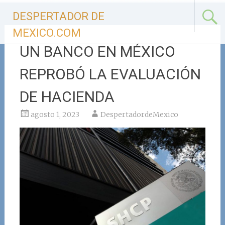
Ir
DESPERTADOR DE
al
contenido
MEXICO.COM
UN BANCO EN MÉXICO
REPROBÓ LA EVALUACIÓN
DE HACIENDA
agosto 1, 2023
DespertadordeMexico