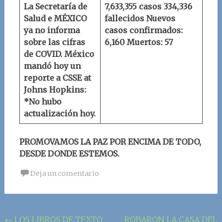
La Secretaría de
7,633,355 casos
334,336
Salud e MÉXICO
fallecidos
Nuevos
ya no informa
casos confirmados:
sobre las cifras
6,160
Muertos: 57
de COVID.
México
mandó hoy un
reporte a
CSSE at
Johns Hopkins
:
*No hubo
actualización hoy.
PROMOVAMOS LA PAZ POR ENCIMA DE TODO,
DESDE DONDE ESTEMOS.
Deja un comentario
Navegación
←
LOS LIBROS DE TEXTO
ROBARON LA CASA DEL