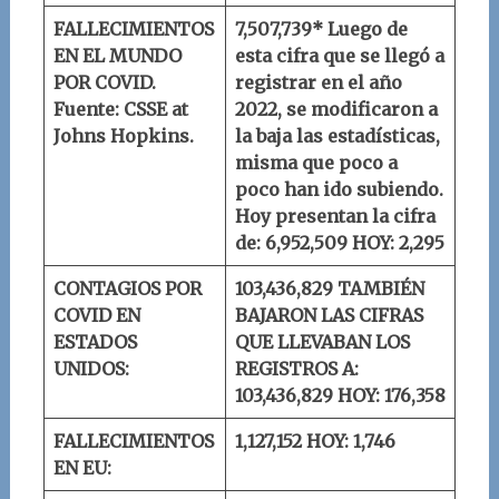
FALLECIMIENTOS
7,507,739* Luego de
EN EL MUNDO
esta cifra que se llegó a
POR COVID.
registrar en el año
Fuente: CSSE at
2022, se modificaron a
Johns Hopkins.
la baja las estadísticas,
misma que poco a
poco han ido subiendo.
Hoy presentan la cifra
de: 6,952,509
HOY: 2,295
CONTAGIOS POR
103,436,829
TAMBIÉN
COVID EN
BAJARON LAS CIFRAS
ESTADOS
QUE LLEVABAN LOS
UNIDOS:
REGISTROS A:
103,436,829
HOY: 176,358
FALLECIMIENTOS
1,127,152
HOY: 1,746
EN EU: