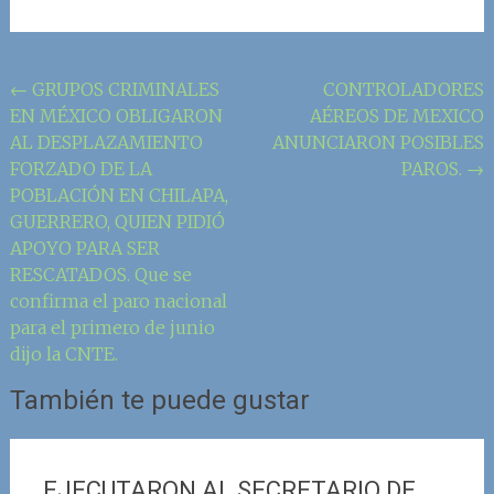
Navegación
←
GRUPOS CRIMINALES
CONTROLADORES
EN MÉXICO OBLIGARON
AÉREOS DE MEXICO
de
AL DESPLAZAMIENTO
ANUNCIARON POSIBLES
la
FORZADO DE LA
PAROS.
→
entrada
POBLACIÓN EN CHILAPA,
GUERRERO, QUIEN PIDIÓ
APOYO PARA SER
RESCATADOS. Que se
confirma el paro nacional
para el primero de junio
dijo la CNTE.
También te puede gustar
EJECUTARON AL SECRETARIO DE