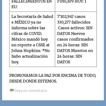
FALLECIMIENTOS EN
1’065,109
HOY: 1
EU:
La Secretaría de Salud
7’102,947 casos
e MÉXICO ya no
330,277 fallecidos
informa sobre las
Casos activos: SIN
cifras de COVID.
DATOS
Nuevos
México mandó hoy
casos confirmados
un reporte a
CSSE at
en 24 horas: SIN
Johns Hopkins
:
*No
DATOS
Muertos en
hubo actualización
24 horas: SIN
hoy.
DATOS
PROMOVAMOS LA PAZ POR ENCIMA DE TODO,
DESDE DONDE ESTEMOS.
Deja un comentario