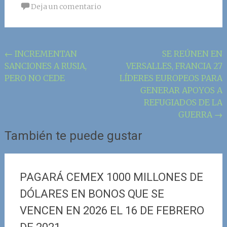
Deja un comentario
Navegación
←
INCREMENTAN
SE REÚNEN EN
SANCIONES A RUSIA,
VERSALLES, FRANCIA 27
de
PERO NO CEDE
LÍDERES EUROPEOS PARA
la
GENERAR APOYOS A
entrada
REFUGIADOS DE LA
GUERRA
→
También te puede gustar
PAGARÁ CEMEX 1000 MILLONES DE
DÓLARES EN BONOS QUE SE
VENCEN EN 2026 EL 16 DE FEBRERO