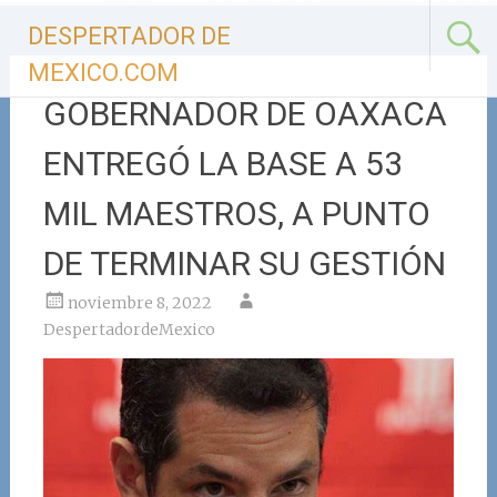
Ir
DESPERTADOR DE
al
contenido
MEXICO.COM
GOBERNADOR DE OAXACA
ENTREGÓ LA BASE A 53
MIL MAESTROS, A PUNTO
DE TERMINAR SU GESTIÓN
noviembre 8, 2022
DespertadordeMexico