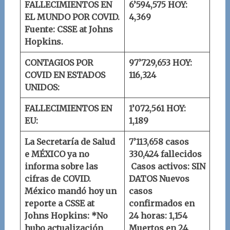
FALLECIMIENTOS EN
6’594,575
HOY:
EL MUNDO POR COVID.
4,369
Fuente: CSSE at Johns
Hopkins.
CONTAGIOS POR
97’729,653
HOY:
COVID EN ESTADOS
116,324
UNIDOS:
FALLECIMIENTOS EN
1’072,561
HOY:
EU:
1,189
La Secretaría de Salud
7’113,658 casos
e MÉXICO ya no
330,424 fallecidos
informa sobre las
Casos activos: SIN
cifras de COVID.
DATOS
Nuevos
México mandó hoy un
casos
reporte a
CSSE at
confirmados en
Johns Hopkins
:
*No
24 horas: 1,154
hubo actualización
Muertos en 24