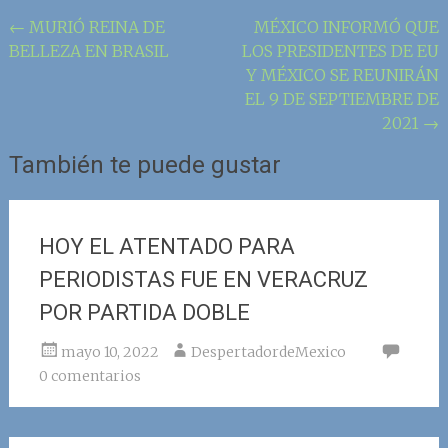
Navegación
←
MURIÓ REINA DE
MÉXICO INFORMÓ QUE
BELLEZA EN BRASIL
LOS PRESIDENTES DE EU
de
Y MÉXICO SE REUNIRÁN
la
EL 9 DE SEPTIEMBRE DE
entrada
2021
→
También te puede gustar
HOY EL ATENTADO PARA
PERIODISTAS FUE EN VERACRUZ
POR PARTIDA DOBLE
mayo 10, 2022
DespertadordeMexico
0 comentarios