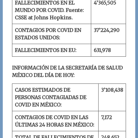
FALLECIMIENTOS EN EL
4’3
65
,
505
MUNDO POR COVID.
Fuente:
CSSE at Johns Hopkins.
CONTAGIOS POR COVID EN
37’
224
,
290
ESTADOS UNIDOS:
FALLECIMIENTOS EN EU:
631,
978
INFORMACIÓN DE LA SECRETARÍA DE SALUD
MÉXICO DEL DÍA DE HOY:
CASOS ESTIMADOS DE
3’10
8
,
438
PERSONAS CONTAGIADAS DE
COVID EN MÉXICO:
CONTAGIOS DE COVID EN LAS
7,172
ÚLTIMAS 24 HORAS EN MÉXICO:
TOTAL DE FALLECIMIENTOS DE
248,
652