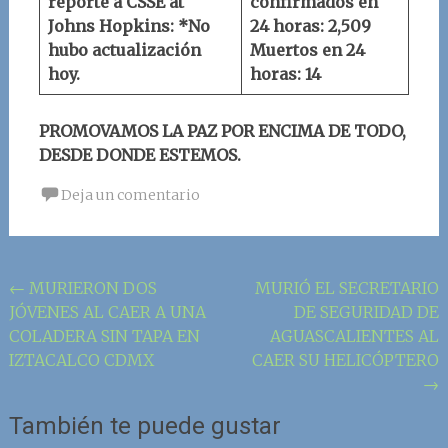
reporte a
CSSE at
confirmados en
Johns Hopkins
:
*No
24 horas: 2,509
hubo actualización
Muertos en 24
hoy.
horas: 14
PROMOVAMOS LA PAZ POR ENCIMA DE TODO,
DESDE DONDE ESTEMOS.
Deja un comentario
Navegación
←
MURIERON DOS
MURIÓ EL SECRETARIO
JÓVENES AL CAER A UNA
DE SEGURIDAD DE
de
COLADERA SIN TAPA EN
AGUASCALIENTES AL
la
IZTACALCO CDMX
CAER SU HELICÓPTERO
entrada
→
También te puede gustar