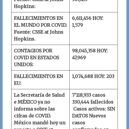
Hopkins:
FALLECIMIENTOS EN
6,611,456
HOY:
EL MUNDO POR COVID.
1,579
Fuente: CSSE at Johns
Hopkins.
CONTAGIOS POR
98,045,358
HOY:
COVID EN ESTADOS
47,969
UNIDOS:
FALLECIMIENTOS EN
1,074,688
HOY: 203
EU:
La Secretaría de Salud
7’118,933 casos
e MÉXICO ya no
330,444 fallecidos
informa sobre las
Casos activos: SIN
cifras de COVID.
DATOS
Nuevos
México mandó hoy un
casos